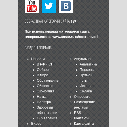
ВОЗРАСТНАЯ КАТЕГОРИЯ САЙТА
18+
При использовании материалов сайта
гиперссылка на
www.ansar.ru
обязательна!
РАЗДЕЛЫ ПОРТАЛА
Новости
Актуально
В РФ и СНГ
Аналитика
Собкор
Персоны
В мире
Прямой
Образование
путь
Общество
История
Экономика
Онлайн
Наука
О проекте
Палитра
Размещение
Здоровый
рекламы
образ жизни
RSS
Объявления
Контакты
Видео
Карта сайта