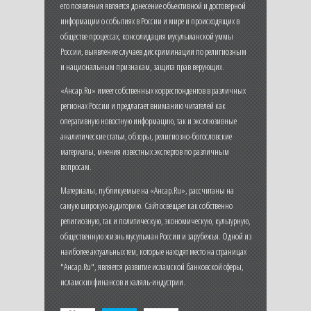
его появления является донесение объективной и достоверной
информации о событиях в России и мире и происходящих в
обществе процессах, консолидация мусульманской уммы
России, выявление случаев дискриминации по религиозным
и национальным признакам, защита прав верующих.
«Ансар.Ru» имеет собственных корреспондентов в различных
регионах России и предлагает вниманию читателей как
оперативную новостную информацию, так и эксклюзивные
аналитические статьи, обзоры, религиозно-богословские
материалы, мнения известных экспертов по различным
вопросам.
Материалы, публикуемые на «Ансар.Ru», рассчитаны на
самую широкую аудиторию. Сайт освещает как собственно
религиозную, так и политическую, экономическую, культурную,
общественную жизнь мусульман России и зарубежья. Одной из
наиболее актуальных тем, которые находят место на страницах
"Ансар.Ru", является развитие исламской банковской сферы,
исламских финансов и халяль-индустрии.