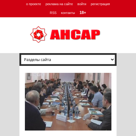
о проекте
реклама на сайте
войти
регистрация
18+
RSS
контакты