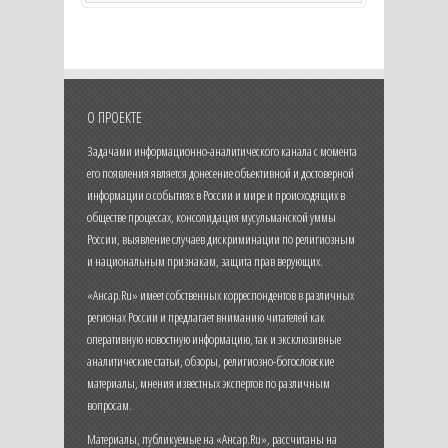
О ПРОЕКТЕ
Задачами информационно-аналитического канала с момента
его появления является донесение объективной и достоверной
информации о событиях в России и мире и происходящих в
обществе процессах, консолидация мусульманской уммы
России, выявление случаев дискриминации по религиозным
и национальным признакам, защита прав верующих.
«Ансар.Ru» имеет собственных корреспондентов в различных
регионах России и предлагает вниманию читателей как
оперативную новостную информацию, так и эксклюзивные
аналитические статьи, обзоры, религиозно-богословские
материалы, мнения известных экспертов по различным
вопросам.
Материалы, публикуемые на «Ансар.Ru», рассчитаны на