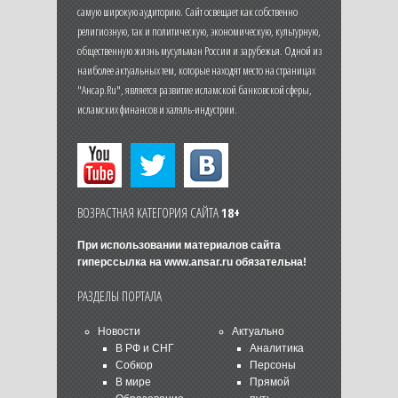
самую широкую аудиторию. Сайт освещает как собственно
религиозную, так и политическую, экономическую, культурную,
общественную жизнь мусульман России и зарубежья. Одной из
наиболее актуальных тем, которые находят место на страницах
"Ансар.Ru", является развитие исламской банковской сферы,
исламских финансов и халяль-индустрии.
ВОЗРАСТНАЯ КАТЕГОРИЯ САЙТА
18+
При использовании материалов сайта
гиперссылка на
www.ansar.ru
обязательна!
РАЗДЕЛЫ ПОРТАЛА
Новости
Актуально
В РФ и СНГ
Аналитика
Собкор
Персоны
В мире
Прямой