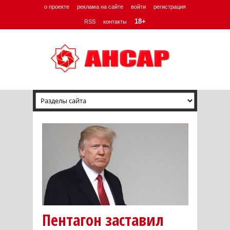
о проекте
реклама на сайте
войти
регистрация
18+
RSS
контакты
Пентагон заставил