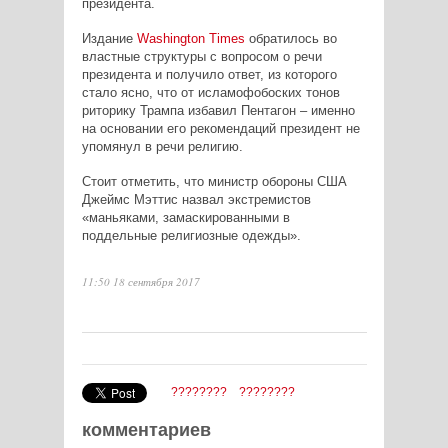
президента.
Издание
Washington
Times
обратилось во
властные структуры с вопросом о речи
президента и получило ответ, из которого
стало ясно, что от исламофобоских тонов
риторику Трампа избавил Пентагон – именно
на основании его рекомендаций президент не
упомянул в речи религию.
Стоит отметить, что министр обороны США
Джеймс Мэттис назвал экстремистов
«маньяками, замаскированными в
поддельные религиозные одежды».
11:50 18 сентября 2017
????????
????????
комментариев