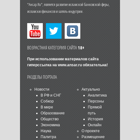
"Ансар.Ru", является развитие исламской банковской сферы,
исламских финансов и халяль-индустрии.
ВОЗРАСТНАЯ КАТЕГОРИЯ САЙТА
18+
При использовании материалов сайта
гиперссылка на
www.ansar.ru
обязательна!
РАЗДЕЛЫ ПОРТАЛА
Новости
Актуально
В РФ и СНГ
Аналитика
Собкор
Персоны
В мире
Прямой
Образование
путь
Общество
История
Экономика
Онлайн
Наука
О проекте
Палитра
Размещение