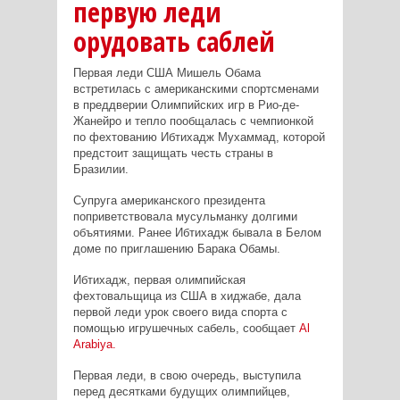
первую леди
орудовать саблей
Первая леди США Мишель Обама
встретилась с американскими спортсменами
в преддверии Олимпийских игр в Рио-де-
Жанейро и тепло пообщалась с чемпионкой
по фехтованию Ибтихадж Мухаммад, которой
предстоит защищать честь страны в
Бразилии.
Супруга американского президента
поприветствовала мусульманку долгими
объятиями. Ранее Ибтихадж бывала в Белом
доме по приглашению Барака Обамы.
Ибтихадж, первая олимпийская
фехтовальщица из США в хиджабе, дала
первой леди урок своего вида спорта с
помощью игрушечных сабель, сообщает
Al
Arabiya
.
Первая леди, в свою очередь, выступила
перед десятками будущих олимпийцев,