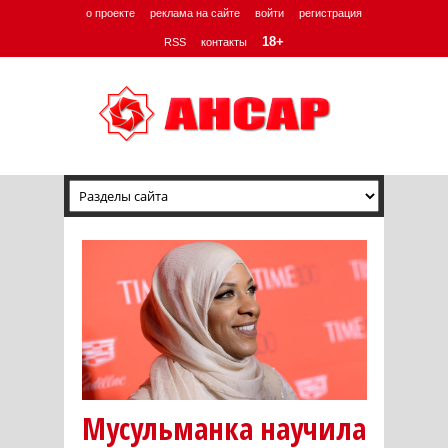
о проекте
реклама на сайте
войти
регистрация
18+
RSS
контакты
Мусульманка научила