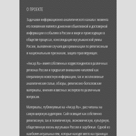
О ПРОЕКТЕ
Задачами информационно-аналитического канала с момента
его появления является донесение объективной и достоверной
информации о событиях в России и мире и происходящих в
обществе процессах, консолидация мусульманской уммы
России, выявление случаев дискриминации по религиозным
и национальным признакам, защита прав верующих.
«Ансар.Ru» имеет собственных корреспондентов в различных
регионах России и предлагает вниманию читателей как
оперативную новостную информацию, так и эксклюзивные
аналитические статьи, обзоры, религиозно-богословские
материалы, мнения известных экспертов по различным
вопросам.
Материалы, публикуемые на «Ансар.Ru», рассчитаны на
самую широкую аудиторию. Сайт освещает как собственно
религиозную, так и политическую, экономическую, культурную,
общественную жизнь мусульман России и зарубежья. Одной из
наиболее актуальных тем, которые находят место на страницах