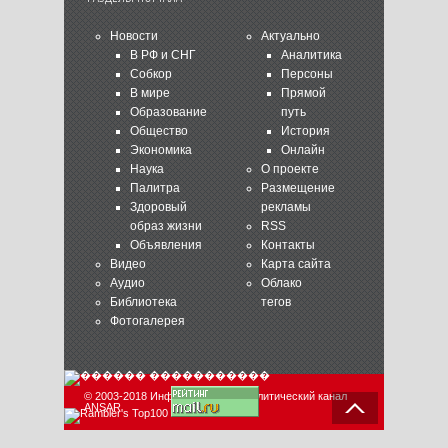
Новости
Актуально
В РФ и СНГ
Аналитика
Собкор
Персоны
В мире
Прямой
Образование
путь
Общество
История
Экономика
Онлайн
Наука
О проекте
Палитра
Размещение
Здоровый
рекламы
образ жизни
RSS
Объявления
Контакты
Видео
Карта сайта
Аудио
Облако
Библиотека
тегов
Фотогалерея
© 2003-2018 Информационно-аналитический канал
ANSAR