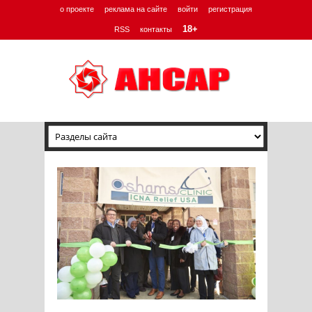
о проекте
реклама на сайте
войти
регистрация
18+
RSS
контакты