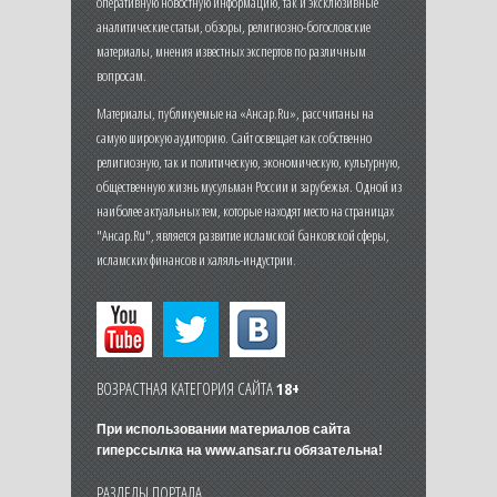
оперативную новостную информацию, так и эксклюзивные
аналитические статьи, обзоры, религиозно-богословские
материалы, мнения известных экспертов по различным
вопросам.
Материалы, публикуемые на «Ансар.Ru», рассчитаны на
самую широкую аудиторию. Сайт освещает как собственно
религиозную, так и политическую, экономическую, культурную,
общественную жизнь мусульман России и зарубежья. Одной из
наиболее актуальных тем, которые находят место на страницах
"Ансар.Ru", является развитие исламской банковской сферы,
исламских финансов и халяль-индустрии.
ВОЗРАСТНАЯ КАТЕГОРИЯ САЙТА
18+
При использовании материалов сайта
гиперссылка на
www.ansar.ru
обязательна!
РАЗДЕЛЫ ПОРТАЛА