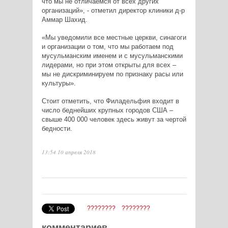
что мы не отличаемся от всех других
организаций», - отметил директор клиники д-р
Аммар Шахид.
«Мы уведомили все местные церкви, синагоги
и организации о том, что мы работаем под
мусульманским именем и с мусульманскими
лидерами, но при этом открыты для всех –
мы не дискриминируем по признаку расы или
культуры».
Стоит отметить, что Филадельфия входит в
число беднейших крупных городов США –
свыше 400 000 человек здесь живут за чертой
бедности.
13:54 10 апреля 2018
????????
????????
комментариев