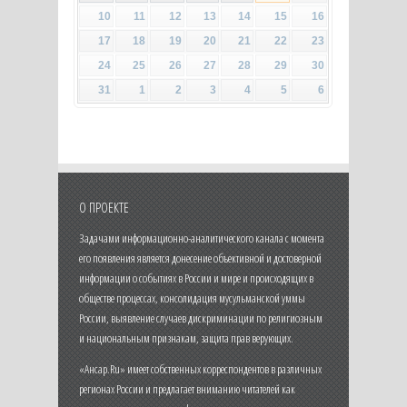
10
11
12
13
14
15
16
17
18
19
20
21
22
23
24
25
26
27
28
29
30
31
1
2
3
4
5
6
О ПРОЕКТЕ
Задачами информационно-аналитического канала с момента
его появления является донесение объективной и достоверной
информации о событиях в России и мире и происходящих в
обществе процессах, консолидация мусульманской уммы
России, выявление случаев дискриминации по религиозным
и национальным признакам, защита прав верующих.
«Ансар.Ru» имеет собственных корреспондентов в различных
регионах России и предлагает вниманию читателей как