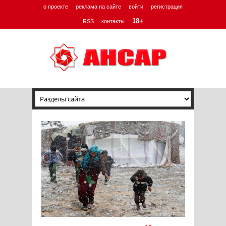
о проекте
реклама на сайте
войти
регистрация
18+
RSS
контакты