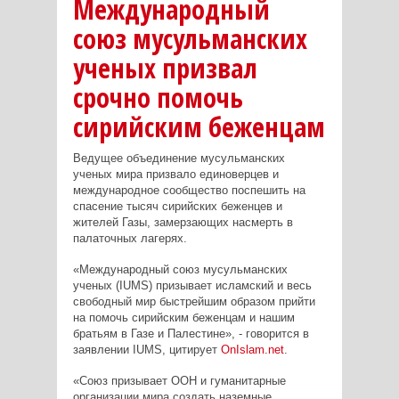
Международный
союз мусульманских
ученых призвал
срочно помочь
сирийским беженцам
Ведущее объединение мусульманских
ученых мира призвало единоверцев и
международное сообщество поспешить на
спасение тысяч сирийских беженцев и
жителей Газы, замерзающих насмерть в
палаточных лагерях.
«Международный союз мусульманских
ученых (
IUMS
) призывает исламский и весь
свободный мир быстрейшим образом прийти
на помочь сирийским беженцам и нашим
братьям в Газе и Палестине», - говорится в
заявлении
IUMS
, цитирует
OnIslam
.
net
.
«Союз призывает ООН и гуманитарные
организации мира создать наземные,