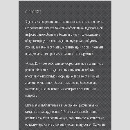
О ПРОЕКТЕ
Задачами информационно-аналитического канала с момента
его появления является донесение объективной и достоверной
информации о событиях в России и мире и происходящих в
обществе процессах, консолидация мусульманской уммы
России, выявление случаев дискриминации по религиозным
и национальным признакам, защита прав верующих.
«Ансар.Ru» имеет собственных корреспондентов в различных
регионах России и предлагает вниманию читателей как
оперативную новостную информацию, так и эксклюзивные
аналитические статьи, обзоры, религиозно-богословские
материалы, мнения известных экспертов по различным
вопросам.
Материалы, публикуемые на «Ансар.Ru», рассчитаны на
самую широкую аудиторию. Сайт освещает как собственно
религиозную, так и политическую, экономическую, культурную,
общественную жизнь мусульман России и зарубежья. Одной из