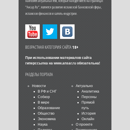
наиболее актуальных тем, которые находят место на страницах
"Ансар.Ru", является развитие исламской банковской сферы,
исламских финансов и халяль-индустрии.
ВОЗРАСТНАЯ КАТЕГОРИЯ САЙТА
18+
При использовании материалов сайта
гиперссылка на
www.ansar.ru
обязательна!
РАЗДЕЛЫ ПОРТАЛА
Новости
Актуально
В РФ и СНГ
Аналитика
Собкор
Персоны
В мире
Прямой
Образование
путь
Общество
История
Экономика
Онлайн
Наука
О проекте
Палитра
Размещение