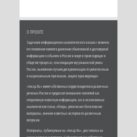
О ПРОЕКТЕ
Задачами информационно-аналитического канала с момента
его появления является донесение объективной и достоверной
информации о событиях в России и мире и происходящих в
обществе процессах, консолидация мусульманской уммы
России, выявление случаев дискриминации по религиозным
и национальным признакам, защита прав верующих.
«Ансар.Ru» имеет собственных корреспондентов в различных
регионах России и предлагает вниманию читателей как
оперативную новостную информацию, так и эксклюзивные
аналитические статьи, обзоры, религиозно-богословские
материалы, мнения известных экспертов по различным
вопросам.
Материалы, публикуемые на «Ансар.Ru», рассчитаны на
самую широкую аудиторию. Сайт освещает как собственно