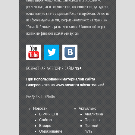
религиозную, так и политическую, экономическую, культурную,
общественную жизнь мусульман России и зарубежья. Одной из
наиболее актуальных тем, которые находят место на страницах
"Ансар.Ru", является развитие исламской банковской сферы,
исламских финансов и халяль-индустрии.
ВОЗРАСТНАЯ КАТЕГОРИЯ САЙТА
18+
При использовании материалов сайта
гиперссылка на
www.ansar.ru
обязательна!
РАЗДЕЛЫ ПОРТАЛА
Новости
Актуально
В РФ и СНГ
Аналитика
Собкор
Персоны
В мире
Прямой
Образование
путь