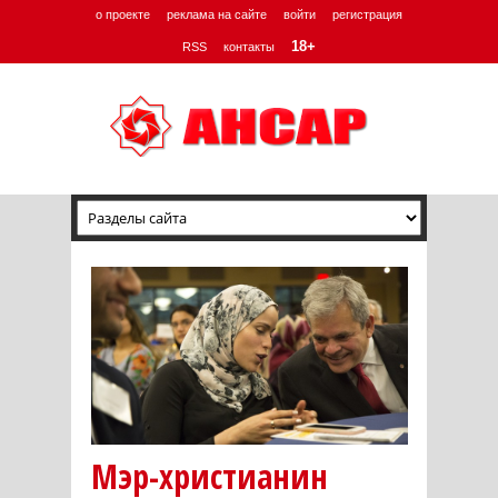
о проекте
реклама на сайте
войти
регистрация
18+
RSS
контакты
Мэр-христианин