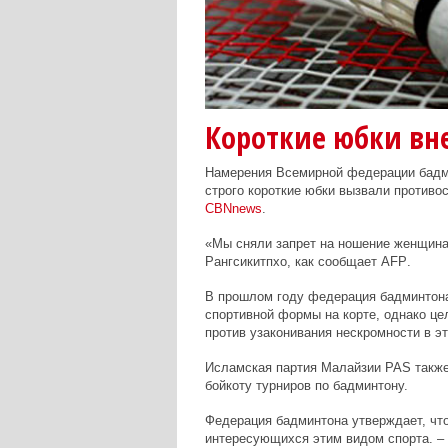
Короткие юбки вн
Намерения Всемирной федерации бадм
строго короткие юбки вызвали противо
CBNnews
.
«Мы сняли запрет на ношение женщина
Рангсикитпхо, как сообщает
AFP
.
В прошлом году федерация бадминтона
спортивной формы на корте, однако цел
против узаконивания нескромности в эт
Исламская партия Малайзии
PAS
также
бойкоту турниров по бадминтону.
Федерация бадминтона утверждает, чт
интересующихся этим видом спорта. – 