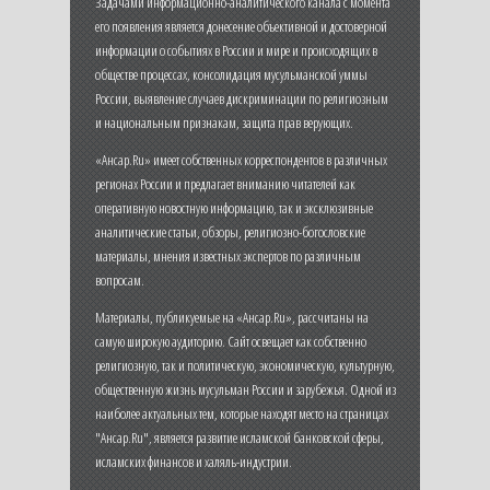
Задачами информационно-аналитического канала с момента
его появления является донесение объективной и достоверной
информации о событиях в России и мире и происходящих в
обществе процессах, консолидация мусульманской уммы
России, выявление случаев дискриминации по религиозным
и национальным признакам, защита прав верующих.
«Ансар.Ru» имеет собственных корреспондентов в различных
регионах России и предлагает вниманию читателей как
оперативную новостную информацию, так и эксклюзивные
аналитические статьи, обзоры, религиозно-богословские
материалы, мнения известных экспертов по различным
вопросам.
Материалы, публикуемые на «Ансар.Ru», рассчитаны на
самую широкую аудиторию. Сайт освещает как собственно
религиозную, так и политическую, экономическую, культурную,
общественную жизнь мусульман России и зарубежья. Одной из
наиболее актуальных тем, которые находят место на страницах
"Ансар.Ru", является развитие исламской банковской сферы,
исламских финансов и халяль-индустрии.