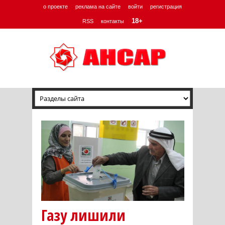
о проекте
реклама на сайте
войти
регистрация
18+
RSS
контакты
Газу лишили