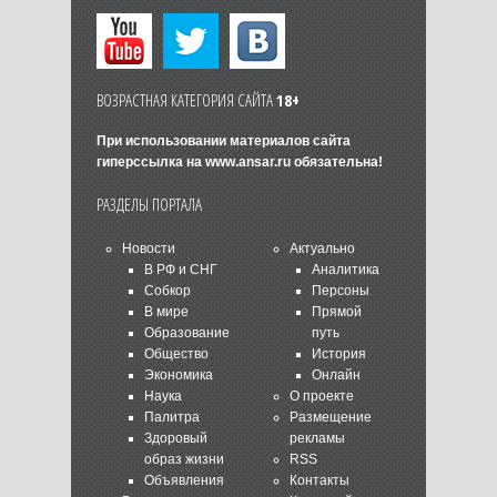
ВОЗРАСТНАЯ КАТЕГОРИЯ САЙТА
18+
При использовании материалов сайта
гиперссылка на
www.ansar.ru
обязательна!
РАЗДЕЛЫ ПОРТАЛА
Новости
Актуально
В РФ и СНГ
Аналитика
Собкор
Персоны
В мире
Прямой
Образование
путь
Общество
История
Экономика
Онлайн
Наука
О проекте
Палитра
Размещение
Здоровый
рекламы
образ жизни
RSS
Объявления
Контакты