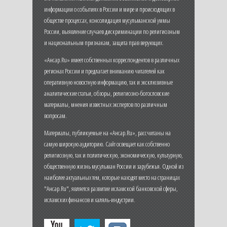
информации о событиях в России и мире и происходящих в
обществе процессах, консолидация мусульманской уммы
России, выявление случаев дискриминации по религиозным
и национальным признакам, защита прав верующих.
«Ансар.Ru» имеет собственных корреспондентов в различных
регионах России и предлагает вниманию читателей как
оперативную новостную информацию, так и эксклюзивные
аналитические статьи, обзоры, религиозно-богословские
материалы, мнения известных экспертов по различным
вопросам.
Материалы, публикуемые на «Ансар.Ru», рассчитаны на
самую широкую аудиторию. Сайт освещает как собственно
религиозную, так и политическую, экономическую, культурную,
общественную жизнь мусульман России и зарубежья. Одной из
наиболее актуальных тем, которые находят место на страницах
"Ансар.Ru", является развитие исламской банковской сферы,
исламских финансов и халяль-индустрии.