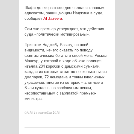
Шафи до вчерашнего дня являлся главным
адвокатом, защищающим Наджиба в суде,
сообщает
Al
Jazeera
.
Сам экс-премьер утверждает, что действия
суда «политически мотивированы».
При этом Наджибу Разаку, по всей
видимости, нечего сказать по поводу
фантастических богатств своей жены Росмы
Мансур, у которой в ходе обыска полиция
изъяла 284 коробки с дамскими сумками,
каждая из которых стоит по несколько тысяч
долларов, 72 чемодана и тонны ювелирных
украшений, многие из которых – элитные и
были куплены по заоблачным ценам,
несопоставимым с зарплатой премьер-
министра.
09:18 14 сентября 2018