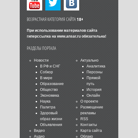
ВОЗРАСТНАЯ КАТЕГОРИЯ САЙТА
18+
При использовании материалов сайта
гиперссылка на
www.ansar.ru
обязательна!
РАЗДЕЛЫ ПОРТАЛА
Новости
Актуально
В РФ и СНГ
Аналитика
Собкор
Персоны
В мире
Прямой
Образование
путь
Общество
История
Экономика
Онлайн
Наука
О проекте
Палитра
Размещение
Здоровый
рекламы
образ жизни
RSS
Объявления
Контакты
Видео
Карта сайта
Аудио
Облако