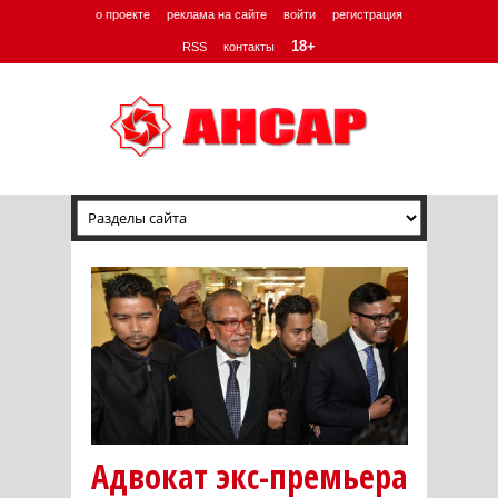
о проекте
реклама на сайте
войти
регистрация
18+
RSS
контакты
Адвокат экс-премьера