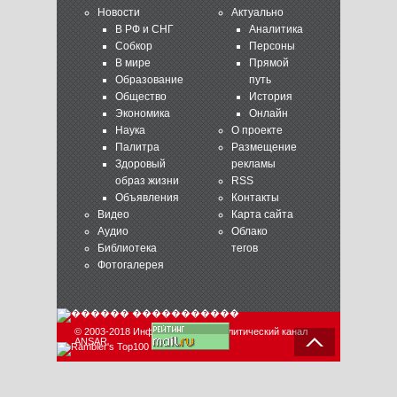
Новости
Актуально
В РФ и СНГ
Аналитика
Собкор
Персоны
В мире
Прямой
Образование
путь
Общество
История
Экономика
Онлайн
Наука
О проекте
Палитра
Размещение
Здоровый
рекламы
образ жизни
RSS
Объявления
Контакты
Видео
Карта сайта
Аудио
Облако
Библиотека
тегов
Фотогалерея
© 2003-2018 Информационно-аналитический канал
ANSAR