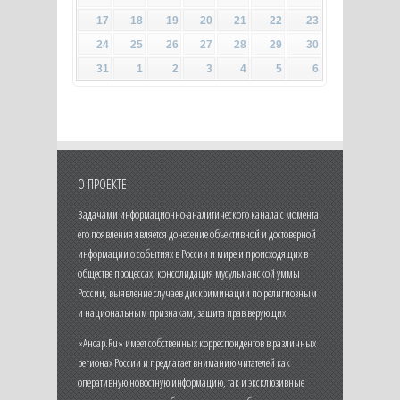
17
18
19
20
21
22
23
24
25
26
27
28
29
30
31
1
2
3
4
5
6
О ПРОЕКТЕ
Задачами информационно-аналитического канала с момента
его появления является донесение объективной и достоверной
информации о событиях в России и мире и происходящих в
обществе процессах, консолидация мусульманской уммы
России, выявление случаев дискриминации по религиозным
и национальным признакам, защита прав верующих.
«Ансар.Ru» имеет собственных корреспондентов в различных
регионах России и предлагает вниманию читателей как
оперативную новостную информацию, так и эксклюзивные