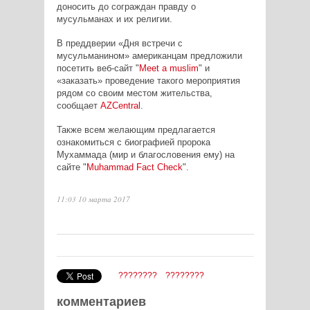
доносить до сограждан правду о
мусульманах и их религии.
В преддверии «Дня встречи с
мусульманином» американцам предложили
посетить веб-сайт "
Meet a muslim
"
и
«заказать» проведение такого мероприятия
рядом со своим местом жительства,
сообщает
AZ
Central
.
Также всем желающим предлагается
ознакомиться с биографией пророка
Мухаммада (мир и благословения ему) на
сайте "
Muhammad Fact Check
"
.
11:03 10 марта 2017
????????
????????
комментариев