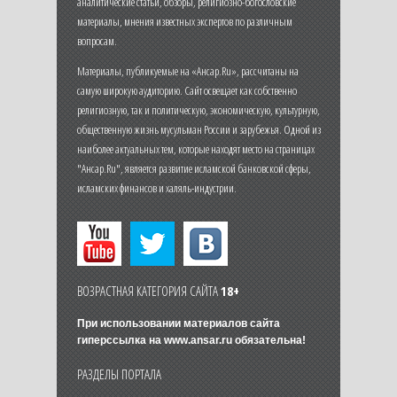
аналитические статьи, обзоры, религиозно-богословские
материалы, мнения известных экспертов по различным
вопросам.
Материалы, публикуемые на «Ансар.Ru», рассчитаны на
самую широкую аудиторию. Сайт освещает как собственно
религиозную, так и политическую, экономическую, культурную,
общественную жизнь мусульман России и зарубежья. Одной из
наиболее актуальных тем, которые находят место на страницах
"Ансар.Ru", является развитие исламской банковской сферы,
исламских финансов и халяль-индустрии.
ВОЗРАСТНАЯ КАТЕГОРИЯ САЙТА
18+
При использовании материалов сайта
гиперссылка на
www.ansar.ru
обязательна!
РАЗДЕЛЫ ПОРТАЛА