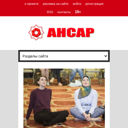
о проекте
реклама на сайте
войти
регистрация
18+
RSS
контакты