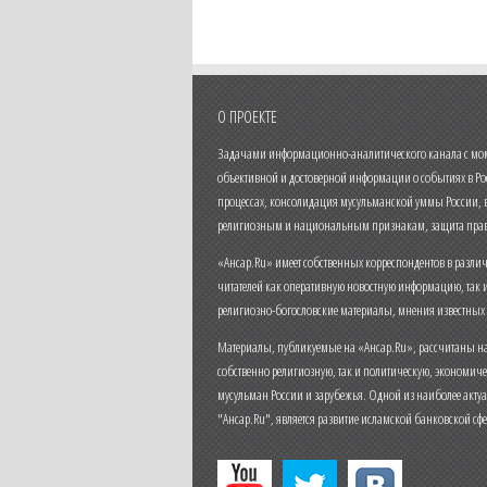
О ПРОЕКТЕ
Задачами информационно-аналитического канала с моме
объективной и достоверной информации о событиях в Ро
процессах, консолидация мусульманской уммы России,
религиозным и национальным признакам, защита прав
«Ансар.Ru» имеет собственных корреспондентов в разли
читателей как оперативную новостную информацию, так 
религиозно-богословские материалы, мнения известных
Материалы, публикуемые на «Ансар.Ru», рассчитаны на
собственно религиозную, так и политическую, экономич
мусульман России и зарубежья. Одной из наиболее актуа
"Ансар.Ru", является развитие исламской банковской сф