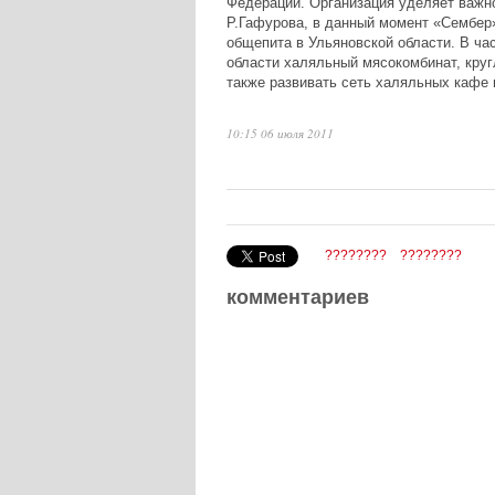
Федерации. Организация уделяет важно
Р.Гафурова, в данный момент «Сембер
общепита в Ульяновской области. В ча
области халяльный мясокомбинат, кру
также развивать сеть халяльных кафе и
10:15 06 июля 2011
????????
????????
комментариев