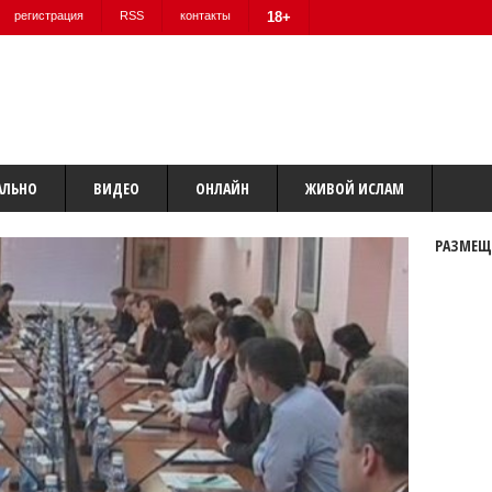
регистрация
RSS
контакты
18+
АЛЬНО
ВИДЕО
ОНЛАЙН
ЖИВОЙ ИСЛАМ
РАЗМЕЩ