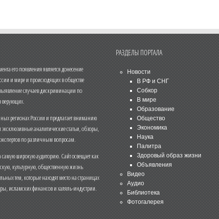
РАЗДЕЛЫ ПОРТАЛА
нта его появления является донесение
Новости
ссии и мире и происходящих в обществе
В РФ и СНГ
 выявление случаев дискриминации по
Собкор
В мире
 верующих.
Образование
чных регионах России и предлагает вниманию
Общество
и эксклюзивные аналитические статьи, обзоры,
Экономика
Наука
 экспертов по различным вопросам.
Палитра
 самую широкую аудиторию. Сайт освещает как
Здоровый образ жизни
Объявления
ескую, культурную, общественную жизнь
Видео
льных тем, которые находят место на страницах
Аудио
еры, исламских финансов и халяль-индустрии.
Библиотека
Фотогалерея