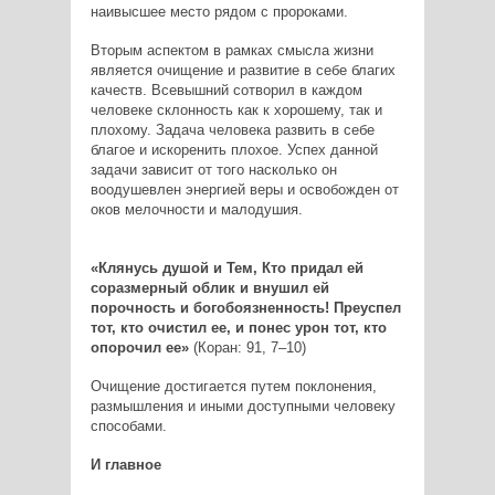
наивысшее место рядом с пророками.
Вторым аспектом в рамках смысла жизни
является очищение и развитие в себе благих
качеств. Всевышний сотворил в каждом
человеке склонность как к хорошему, так и
плохому. Задача человека развить в себе
благое и искоренить плохое. Успех данной
задачи зависит от того насколько он
воодушевлен энергией веры и освобожден от
оков мелочности и малодушия.
«Клянусь душой и Тем, Кто придал ей
соразмерный облик и внушил ей
порочность и богобоязненность! Преуспел
тот, кто очистил ее, и понес урон тот, кто
опорочил ее»
(Коран: 91, 7–10)
Очищение достигается путем поклонения,
размышления и иными доступными человеку
способами.
И главное