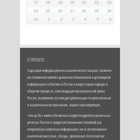
17
18
19
20
21
22
23
24
25
26
27
28
29
30
31
1
2
3
4
5
6
О ПРОЕКТЕ
Задачами информационно-аналитического канала с момента
его появления является донесение объективной и достоверной
информации о событиях в России и мире и происходящих в
обществе процессах, консолидация мусульманской уммы
России, выявление случаев дискриминации по религиозным
и национальным признакам, защита прав верующих.
«Ансар.Ru» имеет собственных корреспондентов в различных
регионах России и предлагает вниманию читателей как
оперативную новостную информацию, так и эксклюзивные
аналитические статьи, обзоры, религиозно-богословские