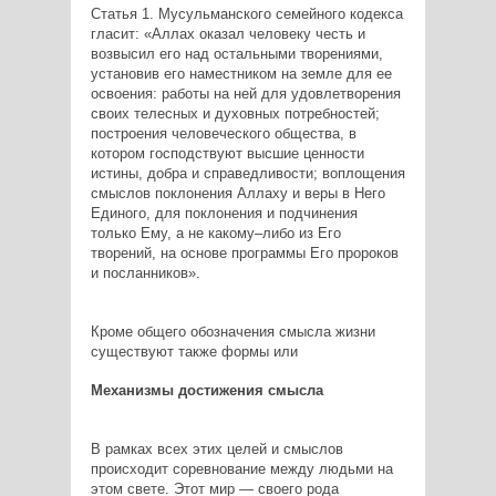
Статья 1. Мусульманского семейного кодекса
гласит: «Аллах оказал человеку честь и
возвысил его над остальными творениями,
установив его наместником на земле для ее
освоения: работы на ней для удовлетворения
своих телесных и духовных потребностей;
построения человеческого общества, в
котором господствуют высшие ценности
истины, добра и справедливости; воплощения
смыслов поклонения Аллаху и веры в Него
Единого, для поклонения и подчинения
только Ему, а не какому–либо из Его
творений, на основе программы Его пророков
и посланников».
Кроме общего обозначения смысла жизни
существуют также формы или
Механизмы достижения смысла
В рамках всех этих целей и смыслов
происходит соревнование между людьми на
этом свете. Этот мир — своего рода