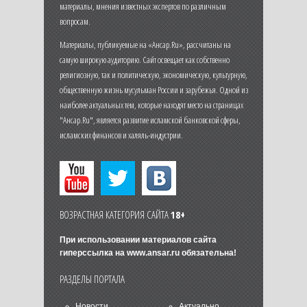
материалы, мнения известных экспертов по различным
вопросам.
Материалы, публикуемые на «Ансар.Ru», рассчитаны на
самую широкую аудиторию. Сайт освещает как собственно
религиозную, так и политическую, экономическую, культурную,
общественную жизнь мусульман России и зарубежья. Одной из
наиболее актуальных тем, которые находят место на страницах
"Ансар.Ru", является развитие исламской банковской сферы,
исламских финансов и халяль-индустрии.
ВОЗРАСТНАЯ КАТЕГОРИЯ САЙТА
18+
При использовании материалов сайта
гиперссылка на
www.ansar.ru
обязательна!
РАЗДЕЛЫ ПОРТАЛА
Новости
Актуально