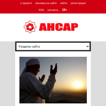
о проекте
реклама на сайте
войти
регистрация
18+
RSS
контакты