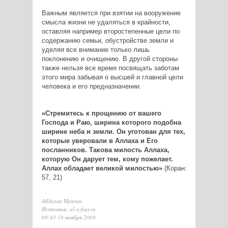
Важным является при взятии на вооружение
смысла жизни не удаляться в крайности,
оставляя например второстепенные цели по
содержанию семьи, обустройстве земли и
уделяя все внимание только лишь
поклонению и очищению. В другой стороны
также нельзя все время посвящать заботам
этого мира забывая о высшей и главной цели
человека и его предназначении.
«Стремитесь к прощению от вашего
Господа и Раю, ширина которого подобна
ширине неба и земли. Он уготован для тех,
которые уверовали в Аллаха и Его
посланников. Такова милость Аллаха,
которую Он дарует тем, кому пожелает.
Аллах обладает великой милостью»
(Коран:
57, 21)
Абдулла Мухсин
Источник: al-azhar.ru
09:43 19 ноября 2009