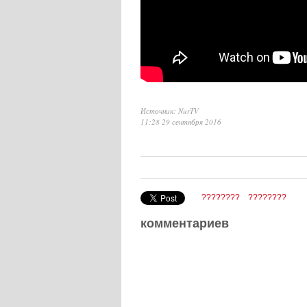
Источник: NurTV
11:28 29 сентября 2016
????????
????????
комментариев