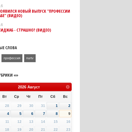
16
 ПОЯВИЛСЯ НОВЫЙ ВЫПУСК "ПРОФЕССИИ
БЕ" (ВИДЕО)
16
ХИДЖАБ - СТРАШНО? (ВИДЕО)
ЫЕ СЛОВА
профессия
nurtv
УБРИКИ «»
2026
Август
Вт
Ср
Чт
Пт
Сб
Вс
28
29
30
31
1
2
4
5
6
7
8
9
11
12
13
14
15
16
18
19
20
21
22
23