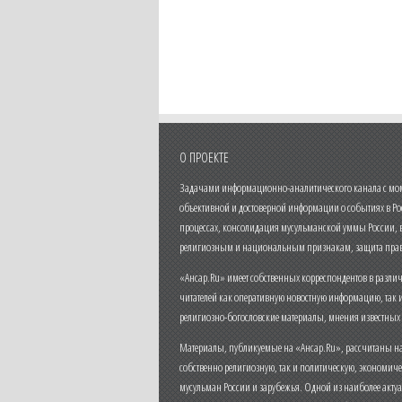
О ПРОЕКТЕ
Задачами информационно-аналитического канала с моме
объективной и достоверной информации о событиях в Ро
процессах, консолидация мусульманской уммы России,
религиозным и национальным признакам, защита прав
«Ансар.Ru» имеет собственных корреспондентов в разли
читателей как оперативную новостную информацию, так 
религиозно-богословские материалы, мнения известных
Материалы, публикуемые на «Ансар.Ru», рассчитаны на
собственно религиозную, так и политическую, экономич
мусульман России и зарубежья. Одной из наиболее актуа