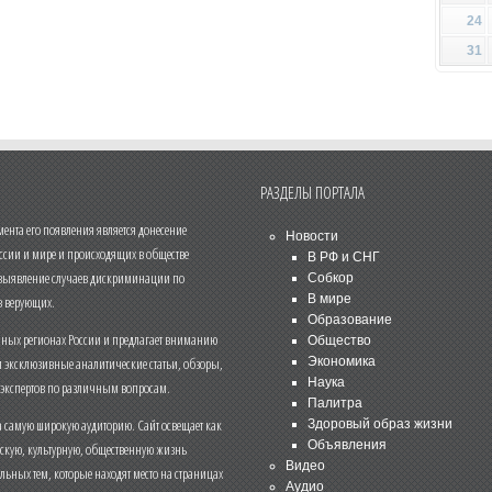
24
31
РАЗДЕЛЫ ПОРТАЛА
нта его появления является донесение
Новости
ссии и мире и происходящих в обществе
В РФ и СНГ
 выявление случаев дискриминации по
Собкор
В мире
 верующих.
Образование
чных регионах России и предлагает вниманию
Общество
и эксклюзивные аналитические статьи, обзоры,
Экономика
Наука
 экспертов по различным вопросам.
Палитра
 самую широкую аудиторию. Сайт освещает как
Здоровый образ жизни
Объявления
ескую, культурную, общественную жизнь
Видео
льных тем, которые находят место на страницах
Аудио