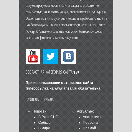
самую широкую аудиторию. Сайт освещает как собственно
религиозную, так и политическую, экономическую, культурную,
общественную жизнь мусульман России и зарубежья. Одной из
наиболее актуальных тем, которые находят место на страницах
"Ансар.Ru", является развитие исламской банковской сферы,
исламских финансов и халяль-индустрии.
ВОЗРАСТНАЯ КАТЕГОРИЯ САЙТА
18+
При использовании материалов сайта
гиперссылка на
www.ansar.ru
обязательна!
РАЗДЕЛЫ ПОРТАЛА
Новости
Актуально
В РФ и СНГ
Аналитика
Собкор
Персоны
В мире
Прямой