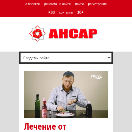
о проекте
реклама на сайте
войти
регистрация
18+
RSS
контакты
Лечение от