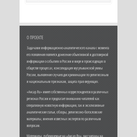
О ПРОЕКТЕ
Задачами информационно-аналитического канала с момента
его появления является донесение объективной и достоверной
информации о событиях в России и мире и происходящих в
обществе процессах, консолидация мусульманской уммы
России, выявление случаев дискриминации по религиозным
и национальным признакам, защита прав верующих.
«Ансар.Ru» имеет собственных корреспондентов в различных
регионах России и предлагает вниманию читателей как
оперативную новостную информацию, так и эксклюзивные
аналитические статьи, обзоры, религиозно-богословские
материалы, мнения известных экспертов по различным
вопросам.
Материалы, публикуемые на «Ансар.Ru», рассчитаны на