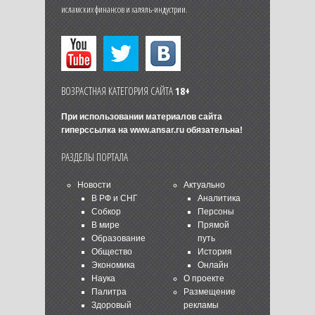
исламских финансов и халяль-индустрии.
ВОЗРАСТНАЯ КАТЕГОРИЯ САЙТА
18+
При использовании материалов сайта
гиперссылка на
www.ansar.ru
обязательна!
РАЗДЕЛЫ ПОРТАЛА
Новости
Актуально
В РФ и СНГ
Аналитика
Собкор
Персоны
В мире
Прямой
Образование
путь
Общество
История
Экономика
Онлайн
Наука
О проекте
Палитра
Размещение
Здоровый
рекламы