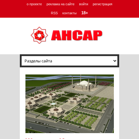
о проекте
реклама на сайте
войти
регистрация
18+
RSS
контакты