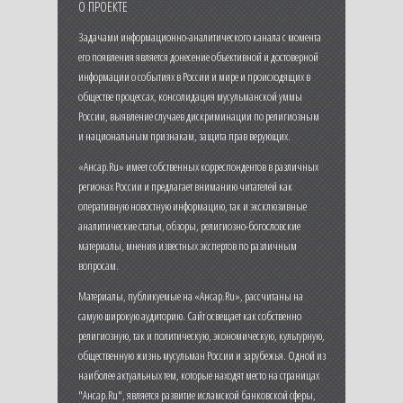
О ПРОЕКТЕ
Задачами информационно-аналитического канала с момента
его появления является донесение объективной и достоверной
информации о событиях в России и мире и происходящих в
обществе процессах, консолидация мусульманской уммы
России, выявление случаев дискриминации по религиозным
и национальным признакам, защита прав верующих.
«Ансар.Ru» имеет собственных корреспондентов в различных
регионах России и предлагает вниманию читателей как
оперативную новостную информацию, так и эксклюзивные
аналитические статьи, обзоры, религиозно-богословские
материалы, мнения известных экспертов по различным
вопросам.
Материалы, публикуемые на «Ансар.Ru», рассчитаны на
самую широкую аудиторию. Сайт освещает как собственно
религиозную, так и политическую, экономическую, культурную,
общественную жизнь мусульман России и зарубежья. Одной из
наиболее актуальных тем, которые находят место на страницах
"Ансар.Ru", является развитие исламской банковской сферы,