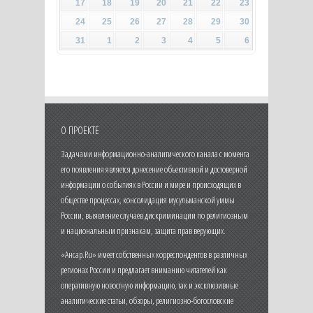
17
18
19
20
21
22
23
24
25
26
27
28
29
30
31
1
2
3
4
5
6
О ПРОЕКТЕ
Задачами информационно-аналитического канала с момента
его появления является донесение объективной и достоверной
информации о событиях в России и мире и происходящих в
обществе процессах, консолидация мусульманской уммы
России, выявление случаев дискриминации по религиозным
и национальным признакам, защита прав верующих.
«Ансар.Ru» имеет собственных корреспондентов в различных
регионах России и предлагает вниманию читателей как
оперативную новостную информацию, так и эксклюзивные
аналитические статьи, обзоры, религиозно-богословские