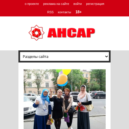
о проекте
реклама на сайте
войти
регистрация
18+
RSS
контакты