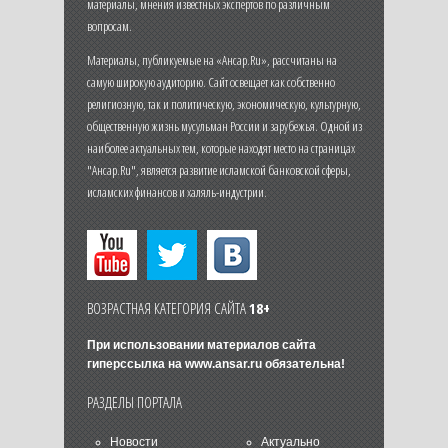
материалы, мнения известных экспертов по различным
вопросам.
Материалы, публикуемые на «Ансар.Ru», рассчитаны на
самую широкую аудиторию. Сайт освещает как собственно
религиозную, так и политическую, экономическую, культурную,
общественную жизнь мусульман России и зарубежья. Одной из
наиболее актуальных тем, которые находят место на страницах
"Ансар.Ru", является развитие исламской банковской сферы,
исламских финансов и халяль-индустрии.
ВОЗРАСТНАЯ КАТЕГОРИЯ САЙТА
18+
При использовании материалов сайта
гиперссылка на
www.ansar.ru
обязательна!
РАЗДЕЛЫ ПОРТАЛА
Новости
Актуально