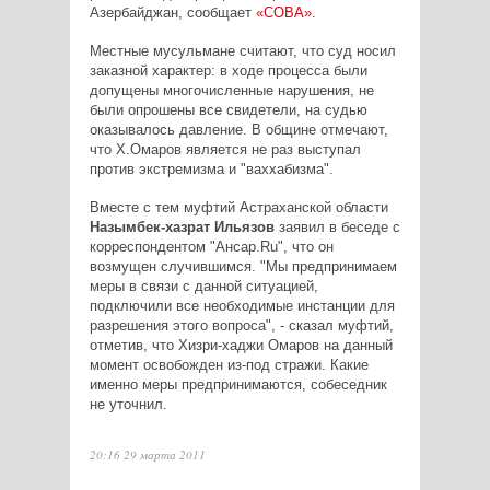
Азербайджан, сообщает
«СОВА»
.
Местные мусульмане считают, что суд носил
заказной характер: в ходе процесса были
допущены многочисленные нарушения, не
были опрошены все свидетели, на судью
оказывалось давление. В общине отмечают,
что Х.Омаров является не раз выступал
против экстремизма и "ваххабизма".
Вместе с тем муфтий Астраханской области
Назымбек-хазрат Ильязов
заявил в беседе с
корреспондентом "Ансар.Ru", что он
возмущен случившимся. "Мы предпринимаем
меры в связи с данной ситуацией,
подключили все необходимые инстанции для
разрешения этого вопроса", - сказал муфтий,
отметив, что Хизри-хаджи Омаров на данный
момент освобожден из-под стражи. Какие
именно меры предпринимаются, собеседник
не уточнил.
20:16 29 марта 2011