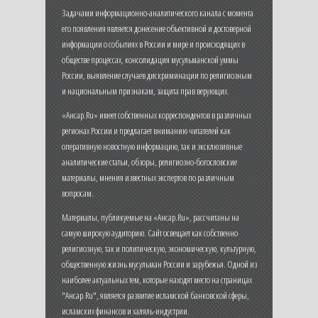
Задачами информационно-аналитического канала с момента
его появления является донесение объективной и достоверной
информации о событиях в России и мире и происходящих в
обществе процессах, консолидация мусульманской уммы
России, выявление случаев дискриминации по религиозным
и национальным признакам, защита прав верующих.
«Ансар.Ru» имеет собственных корреспондентов в различных
регионах России и предлагает вниманию читателей как
оперативную новостную информацию, так и эксклюзивные
аналитические статьи, обзоры, религиозно-богословские
материалы, мнения известных экспертов по различным
вопросам.
Материалы, публикуемые на «Ансар.Ru», рассчитаны на
самую широкую аудиторию. Сайт освещает как собственно
религиозную, так и политическую, экономическую, культурную,
общественную жизнь мусульман России и зарубежья. Одной из
наиболее актуальных тем, которые находят место на страницах
"Ансар.Ru", является развитие исламской банковской сферы,
исламских финансов и халяль-индустрии.