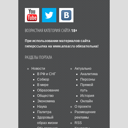
ВОЗРАСТНАЯ КАТЕГОРИЯ САЙТА
18+
При использовании материалов сайта
гиперссылка на
www.ansar.ru
обязательна!
РАЗДЕЛЫ ПОРТАЛА
Новости
Актуально
В РФ и СНГ
Аналитика
Собкор
Персоны
В мире
Прямой
Образование
путь
Общество
История
Экономика
Онлайн
Наука
О проекте
Палитра
Размещение
Здоровый
рекламы
образ жизни
RSS