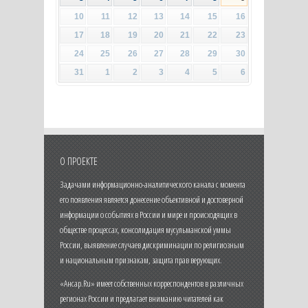
10
11
12
13
14
15
16
17
18
19
20
21
22
23
24
25
26
27
28
29
30
31
1
2
3
4
5
6
О ПРОЕКТЕ
Задачами информационно-аналитического канала с момента
его появления является донесение объективной и достоверной
информации о событиях в России и мире и происходящих в
обществе процессах, консолидация мусульманской уммы
России, выявление случаев дискриминации по религиозным
и национальным признакам, защита прав верующих.
«Ансар.Ru» имеет собственных корреспондентов в различных
регионах России и предлагает вниманию читателей как