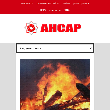
о проекте
реклама на сайте
войти
регистрация
18+
RSS
контакты