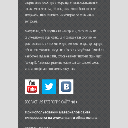
оперативную новостную информацию, так и эксклюзивные
аналитические статьи, обзоры, религиозно-богословские
материалы, мнения известных экспертов по различным
вопросам.
Материалы, публикуемые на «Ансар.Ru», рассчитаны на
самую широкую аудиторию. Сайт освещает как собственно
религиозную, так и политическую, экономическую, культурную,
общественную жизнь мусульман России и зарубежья. Одной из
наиболее актуальных тем, которые находят место на страницах
"Ансар.Ru", является развитие исламской банковской сферы,
исламских финансов и халяль-индустрии.
ВОЗРАСТНАЯ КАТЕГОРИЯ САЙТА
18+
При использовании материалов сайта
гиперссылка на
www.ansar.ru
обязательна!