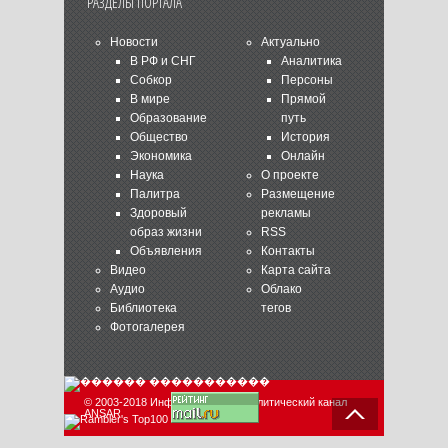
РАЗДЕЛЫ ПОРТАЛА
Новости
Актуально
В РФ и СНГ
Аналитика
Собкор
Персоны
В мире
Прямой
Образование
путь
Общество
История
Экономика
Онлайн
Наука
О проекте
Палитра
Размещение
Здоровый
рекламы
образ жизни
RSS
Объявления
Контакты
Видео
Карта сайта
Аудио
Облако
Библиотека
тегов
Фотогалерея
© 2003-2018 Информационно-аналитический канал
ANSAR