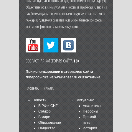
религиозную, так и политическую, экономическую, культурную,
общественную жизнь мусульман России и зарубежья. Одной из
наиболее актуальных тем, которые находят место на страницах
"Ансар.Ru", является развитие исламской банковской сферы,
исламских финансов и халяль-индустрии.
ВОЗРАСТНАЯ КАТЕГОРИЯ САЙТА
18+
При использовании материалов сайта
гиперссылка на
www.ansar.ru
обязательна!
РАЗДЕЛЫ ПОРТАЛА
Новости
Актуально
В РФ и СНГ
Аналитика
Собкор
Персоны
В мире
Прямой
Образование
путь
Общество
История