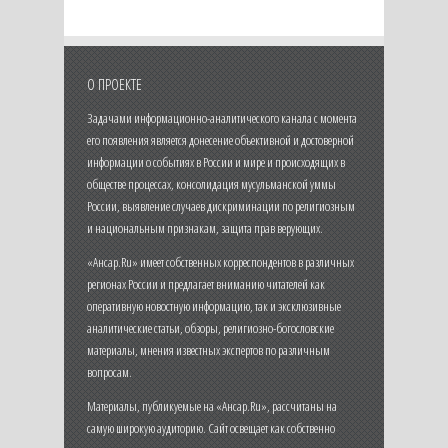
О ПРОЕКТЕ
Задачами информационно-аналитического канала с момента
его появления является донесение объективной и достоверной
информации о событиях в России и мире и происходящих в
обществе процессах, консолидация мусульманской уммы
России, выявление случаев дискриминации по религиозным
и национальным признакам, защита прав верующих.
«Ансар.Ru» имеет собственных корреспондентов в различных
регионах России и предлагает вниманию читателей как
оперативную новостную информацию, так и эксклюзивные
аналитические статьи, обзоры, религиозно-богословские
материалы, мнения известных экспертов по различным
вопросам.
Материалы, публикуемые на «Ансар.Ru», рассчитаны на
самую широкую аудиторию. Сайт освещает как собственно