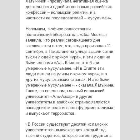
Латыниной «прозвучала негативная оценка
деятельности одной из основных российских
конфессий – исламской религии, и в
частности ее последователей – мусульман».
Напомним, в эфире радиостанции
политический обозреватель «Эха Москвы»
заявила, что реалии сегодняшнего дня
заключаются в том, что, когда произошло 11
сентября, в Пакистане на улицы вышли сотни
тысяч людей с криком «ура», и эти люди не
были членами «Аль-Каиды», это были
умеренные мусульмане. «И в Египте эти
люди вышли на улицы с криком «ура», и в
других мусульманских странах. И это были
умеренные мусульмане», - сказала Латынина.
Также, по ее словам, главный исламский
университет «Аль-Азхар» и другие
университеты в арабских странах являются
рассадником религиозного фундаментализма
и выпускают террористов.
«В России существуют десятки исламских
университетов, выпускающих каждый год
тысячи студентов, которые затем трудятся в