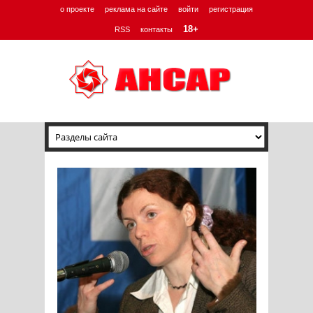
о проекте
реклама на сайте
войти
регистрация
18+
RSS
контакты