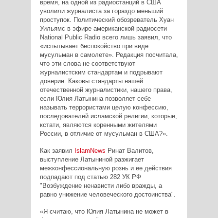
время, на одной из радиостанций в США
уволили журналиста за гораздо меньший
проступок. Политический обозреватель Хуан
Уильямс в эфире американской радиосети
National Public Radio всего лишь заявил, что
«испытывает беспокойство при виде
мусульман в самолете». Редакция посчитала,
что эти слова не соответствуют
журналистским стандартам и подрывают
доверие. Каковы стандарты нашей
отечественной журналистики, нашего права,
если Юлия Латынина позволяет себе
называть террористами целую конфессию,
последователей исламской религии, которые,
кстати, являются коренными жителями
России, в отличие от мусульман в США?».
Как заявил
IslamNews
Ринат Валитов,
выступление Латыниной разжигает
межконфессиональную рознь и ее действия
подпадают под статью 282 УК РФ
"Возбуждение ненависти либо вражды, а
равно унижение человеческого достоинства".
«Я считаю, что Юлия Латынина не может в