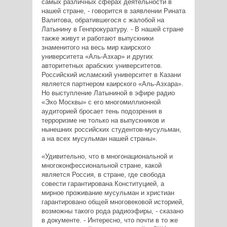
самых различных сферах деятельности в
нашей стране, - говорится в заявлении Рината
Валитова, обратившегося с жалобой на
Латынину в Генпрокуратуру. - В нашей стране
также живут и работают выпускники
знаменитого на весь мир каирского
университета «Аль-Азхар» и других
авторитетных арабских университетов.
Российский исламский университет в Казани
является партнером каирского «Аль-Азхара».
Но выступление Латыниной в эфире радио
«Эхо Москвы» с его многомиллионной
аудиторией бросает тень подозрения в
терроризме не только на выпускников и
нынешних российских студентов-мусульман,
а на всех мусульман нашей страны».
«Удивительно, что в многонациональной и
многоконфессиональной стране, какой
является Россия, в стране, где свобода
совести гарантирована Конституцией, а
мирное проживание мусульман и христиан
гарантировано общей многовековой историей,
возможны такого рода радиоэфиры, - сказано
в документе. - Интересно, что почти в то же