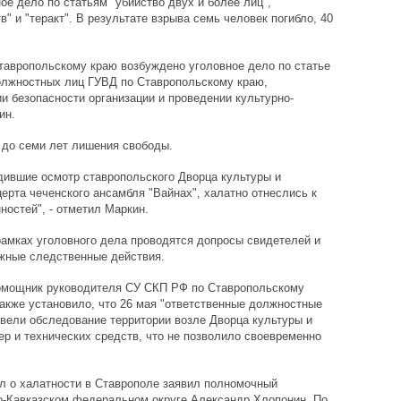
е дело по статьям "убийство двух и более лиц",
" и "теракт". В результате взрыва семь человек погибло, 40
авропольскому краю возбуждено уголовное дело по статье
должностных лиц ГУВД по Ставропольскому краю,
и безопасности организации и проведении культурно-
ин.
 до семи лет лишения свободы.
дившие осмотр ставропольского Дворца культуры и
ерта чеченского ансамбля "Вайнах", халатно отнеслись к
остей", - отметил Маркин.
рамках уголовного дела проводятся допросы свидетелей и
ожные следственные действия.
омощник руководителя СУ СКП РФ по Ставропольскому
акже установило, что 26 мая "ответственные должностные
ели обследование территории возле Дворца культуры и
ер и технических средств, что не позволило своевременно
л о халатности в Ставрополе заявил полномочный
о-Кавказском федеральном округе Александр Хлопонин. По