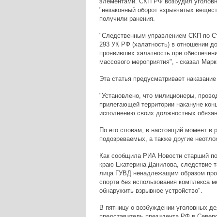
элементами. СКП РФ возбудил уголовно
"незаконный оборот взрывчатых веществ
получили ранения.
"Следственным управлением СКП по Ст
293 УК РФ (халатность) в отношении 
проявивших халатность при обеспечени
массового мероприятия", - сказал Марк
Эта статья предусматривает наказание
"Установлено, что милиционеры, прово
прилегающей территории накануне конц
исполнению своих должностных обязанн
По его словам, в настоящий момент в 
подозреваемых, а также другие неотл
Как сообщила РИА Новости старший п
краю Екатерина Данилова, следствие т
лица ГУВД ненадлежащим образом пров
спорта без использования комплекса м
обнаружить взрывное устройство".
В пятницу о возбуждении уголовных де
представитель президента РФ в Север