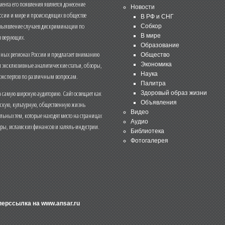
нта его появления является донесение
Новости
ссии и мире и происходящих в обществе
В РФ и СНГ
 выявление случаев дискриминации по
Собкор
В мире
 верующих.
Образование
чных регионах России и предлагает вниманию
Общество
и эксклюзивные аналитические статьи, обзоры,
Экономика
Наука
 экспертов по различным вопросам.
Палитра
 самую широкую аудиторию. Сайт освещает как
Здоровый образ жизни
Объявления
ескую, культурную, общественную жизнь
Видео
льных тем, которые находят место на страницах
Аудио
еры, исламских финансов и халяль-индустрии.
Библиотека
Фотогалерея
иперссылка на
www.ansar.ru