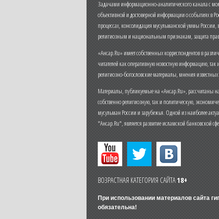
Задачами информационно-аналитического канала с моме
объективной и достоверной информации о событиях в Ро
процессах, консолидация мусульманской уммы России,
религиозным и национальным признакам, защита прав
«Ансар.Ru» имеет собственных корреспондентов в разли
читателей как оперативную новостную информацию, так 
религиозно-богословские материалы, мнения известных
Материалы, публикуемые на «Ансар.Ru», рассчитаны на
собственно религиозную, так и политическую, экономич
мусульман России и зарубежья. Одной из наиболее актуа
"Ансар.Ru", является развитие исламской банковской сф
ВОЗРАСТНАЯ КАТЕГОРИЯ САЙТА
18+
При использовании материалов сайта г
обязательна!