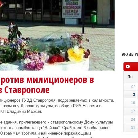
АРХИВ Р
против милиционеров в
Пн
в Ставрополе
27
3
лиционеров ГУВД Ставрополя, подозреваемых в халатности,
10
е взрыва у Дворца культуры, сообщил РИА Новости в
СКП Владимир Маркин.
17
24
ле здания, прилегающего к ставропольскому Дому культуры
енского ансамбля танца "Вайнах". Сработало безоболочное
31
400 граммам тротила и начиненное поражающими