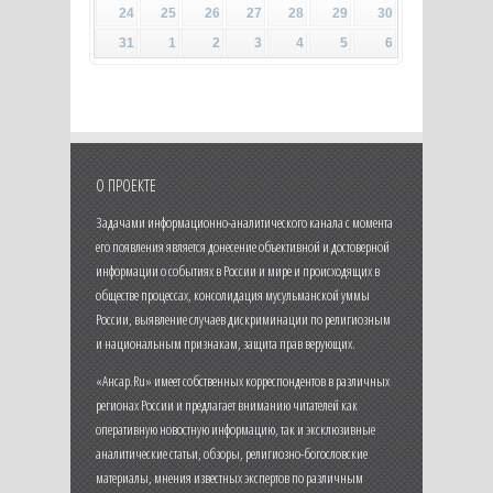
24
25
26
27
28
29
30
31
1
2
3
4
5
6
О ПРОЕКТЕ
Задачами информационно-аналитического канала с момента
его появления является донесение объективной и достоверной
информации о событиях в России и мире и происходящих в
обществе процессах, консолидация мусульманской уммы
России, выявление случаев дискриминации по религиозным
и национальным признакам, защита прав верующих.
«Ансар.Ru» имеет собственных корреспондентов в различных
регионах России и предлагает вниманию читателей как
оперативную новостную информацию, так и эксклюзивные
аналитические статьи, обзоры, религиозно-богословские
материалы, мнения известных экспертов по различным