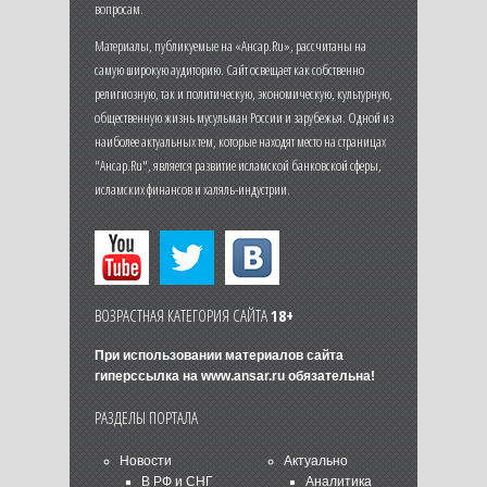
вопросам.
Материалы, публикуемые на «Ансар.Ru», рассчитаны на
самую широкую аудиторию. Сайт освещает как собственно
религиозную, так и политическую, экономическую, культурную,
общественную жизнь мусульман России и зарубежья. Одной из
наиболее актуальных тем, которые находят место на страницах
"Ансар.Ru", является развитие исламской банковской сферы,
исламских финансов и халяль-индустрии.
ВОЗРАСТНАЯ КАТЕГОРИЯ САЙТА
18+
При использовании материалов сайта
гиперссылка на
www.ansar.ru
обязательна!
РАЗДЕЛЫ ПОРТАЛА
Новости
Актуально
В РФ и СНГ
Аналитика