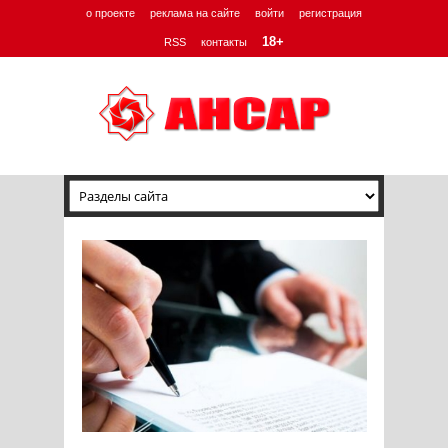
о проекте
реклама на сайте
войти
регистрация
18+
RSS
контакты