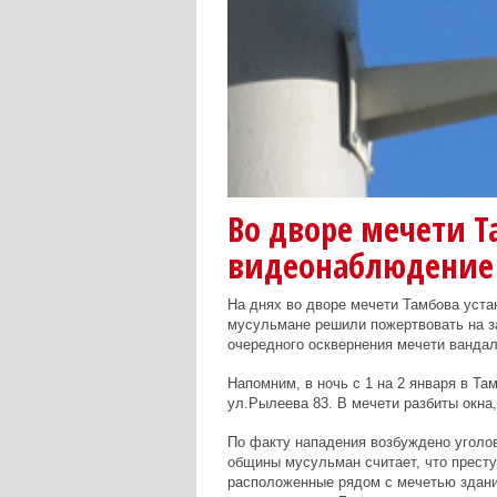
Во дворе мечети Т
видеонаблюдение
На днях во дворе мечети Тамбова уст
мусульмане решили пожертвовать на з
очередного осквернения мечети ванда
Напомним, в ночь с 1 на 2 января в Т
ул.Рылеева 83. В мечети разбиты окна,
По факту нападения возбуждено уголов
общины мусульман считает, что престу
расположенные рядом с мечетью здани