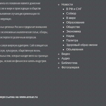
нта его появления является донесение
Новости
ссии и мире и происходящих в обществе
В РФ и СНГ
 выявление случаев дискриминации по
Собкор
В мире
 верующих.
Образование
чных регионах России и предлагает вниманию
Общество
и эксклюзивные аналитические статьи, обзоры,
Экономика
Наука
 экспертов по различным вопросам.
Палитра
 самую широкую аудиторию. Сайт освещает как
Здоровый образ жизни
Объявления
ескую, культурную, общественную жизнь
Видео
льных тем, которые находят место на страницах
Аудио
еры, исламских финансов и халяль-индустрии.
Библиотека
Фотогалерея
иперссылка на
www.ansar.ru