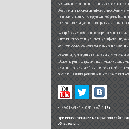
Задачами информационно-аналитического канала с моме
объективной и достоверной информации о событиях в Ро
процессах, консолидация мусульманской уммы России,
религиозным и национальным признакам, защита прав
«Ансар.Ru» имеет собственных корреспондентов в разли
читателей как оперативную новостную информацию, так 
религиозно-богословские материалы, мнения известных
Материалы, публикуемые на «Ансар.Ru», рассчитаны на
собственно религиозную, так и политическую, экономич
мусульман России и зарубежья. Одной из наиболее актуа
"Ансар.Ru", является развитие исламской банковской сф
ВОЗРАСТНАЯ КАТЕГОРИЯ САЙТА
18+
При использовании материалов сайта г
обязательна!