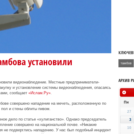
КЛЮЧЕВ
амбова установили
тамбов
АРХИВ Р
ановили видеонаблюдение. Местные предприниматели-
акупку и установление системы видеонаблюдения, опасаясь
лами, сообщает
«Ислам.Ру»
.
Пн
амбове совершено нападение на мечеть, расположенную по
 пол и стены облиты пивом.
27
ное дело по статье «хулиганство». Однако председатель
3
пление совершено на национальной почве. «Никакие
10
я не подверглись нападению. У нас был подобный инцидент