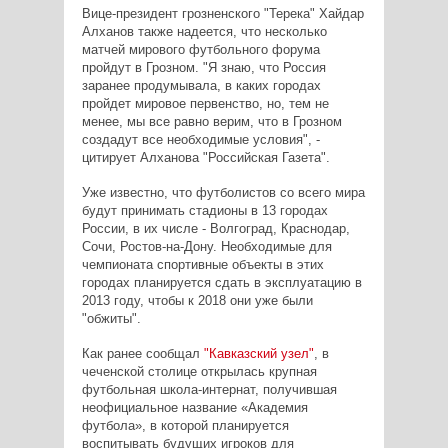
Вице-президент грозненского "Терека" Хайдар
Алханов также надеется, что несколько
матчей мирового футбольного форума
пройдут в Грозном. "Я знаю, что Россия
заранее продумывала, в каких городах
пройдет мировое первенство, но, тем не
менее, мы все равно верим, что в Грозном
создадут все необходимые условия", -
цитирует Алханова "Российская Газета".
Уже известно, что футболистов со всего мира
будут принимать стадионы в 13 городах
России, в их числе - Волгоград, Краснодар,
Сочи, Ростов-на-Дону. Необходимые для
чемпионата спортивные объекты в этих
городах планируется сдать в эксплуатацию в
2013 году, чтобы к 2018 они уже были
"обжиты".
Как ранее сообщал
"Кавказский узел"
, в
чеченской столице открылась крупная
футбольная школа-интернат, получившая
неофициальное название «Академия
футбола», в которой планируется
воспитывать будущих игроков для