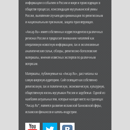
информации о событиях в России и мире и происходящих в
обществе процессах, консолидация мусульманской уммы
России, выявление случаев дискриминации по религиозным
и национальным признакам, защита прав верующих.
«Ансар.Ru» имеет собственных корреспондентов в различных
регионах России и предлагает вниманию читателей как
оперативную новостную информацию, так и эксклюзивные
аналитические статьи, обзоры, религиозно-богословские
материалы, мнения известных экспертов по различным
вопросам.
Материалы, публикуемые на «Ансар.Ru», рассчитаны на
самую широкую аудиторию. Сайт освещает как собственно
религиозную, так и политическую, экономическую, культурную,
общественную жизнь мусульман России и зарубежья. Одной из
наиболее актуальных тем, которые находят место на страницах
"Ансар.Ru", является развитие исламской банковской сферы,
исламских финансов и халяль-индустрии.