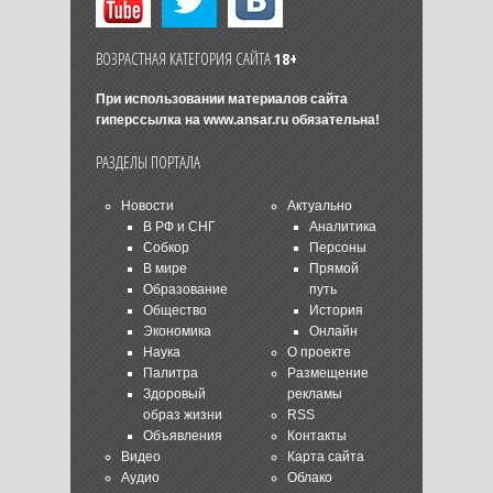
ВОЗРАСТНАЯ КАТЕГОРИЯ САЙТА
18+
При использовании материалов сайта
гиперссылка на
www.ansar.ru
обязательна!
РАЗДЕЛЫ ПОРТАЛА
Новости
Актуально
В РФ и СНГ
Аналитика
Собкор
Персоны
В мире
Прямой
Образование
путь
Общество
История
Экономика
Онлайн
Наука
О проекте
Палитра
Размещение
Здоровый
рекламы
образ жизни
RSS
Объявления
Контакты
Видео
Карта сайта
Аудио
Облако