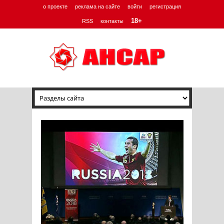
о проекте
реклама на сайте
войти
регистрация
18+
RSS
контакты