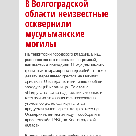
В Волгоградской
области неизвестные
осквернили
мусульманские
могилы
На территории городского кладбища №2,
расположенного в поселке Погромный,
неизвестные повредили 11 мусульманских
гранитных и мраморных надгробий, а также
девять деревянных крестов на могилах
христиан. О вандалах в милицию сообщил
заведующий кладбища. По статье
«Надругательство над телами умерших и
местами их захоронения» возбуждено
уголовное дело. Cанкция статьи
предусматривает арест до трех месяцев.
Осквернителей могил ищут, сообщили в
пресс-службе ГУВД по Волгоградской
области.
В пресс-службе также добавили, что это