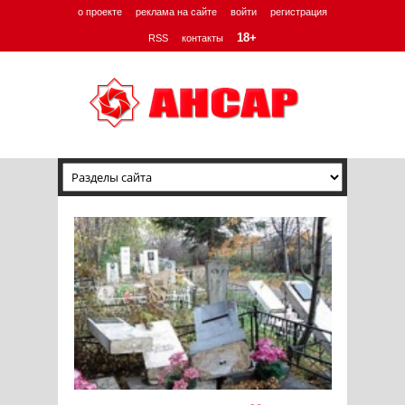
о проекте
реклама на сайте
войти
регистрация
18+
RSS
контакты