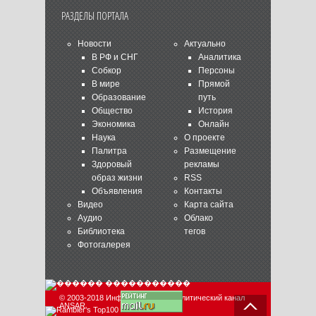
РАЗДЕЛЫ ПОРТАЛА
Новости
Актуально
В РФ и СНГ
Аналитика
Собкор
Персоны
В мире
Прямой
Образование
путь
Общество
История
Экономика
Онлайн
Наука
О проекте
Палитра
Размещение
Здоровый
рекламы
образ жизни
RSS
Объявления
Контакты
Видео
Карта сайта
Аудио
Облако
Библиотека
тегов
Фотогалерея
© 2003-2018 Информационно-аналитический канал
ANSAR