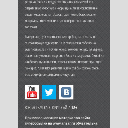
регионах России и предлагает вниманию читателей как
оперативную новостную информацию, так и эксклюзивные
аналитические статьи, обзоры, религиозно-богословские
материалы, мнения известных экспертов по различным
вопросам.
Материалы, публикуемые на «Ансар.Ru», рассчитаны на
самую широкую аудиторию. Сайт освещает как собственно
религиозную, так и политическую, экономическую, культурную,
общественную жизнь мусульман России и зарубежья. Одной из
наиболее актуальных тем, которые находят место на страницах
"Ансар.Ru", является развитие исламской банковской сферы,
исламских финансов и халяль-индустрии.
ВОЗРАСТНАЯ КАТЕГОРИЯ САЙТА
18+
При использовании материалов сайта
гиперссылка на
www.ansar.ru
обязательна!