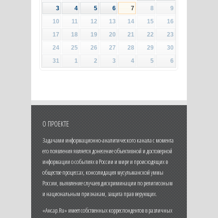
3
4
5
6
7
8
9
10
11
12
13
14
15
16
17
18
19
20
21
22
23
24
25
26
27
28
29
30
31
1
2
3
4
5
6
О ПРОЕКТЕ
Задачами информационно-аналитического канала с момента
его появления является донесение объективной и достоверной
информации о событиях в России и мире и происходящих в
обществе процессах, консолидация мусульманской уммы
России, выявление случаев дискриминации по религиозным
и национальным признакам, защита прав верующих.
«Ансар.Ru» имеет собственных корреспондентов в различных