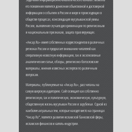
его появления является донесение объективной и достоверной
информации о событиях в России и мире и происходящих в
обществе процессах, консолидация мусульманской уммы
России, выявление случаев дискриминации по религиозным
и национальным признакам, защита прав верующих.
«Ансар.Ru» имеет собственных корреспондентов в различных
регионах России и предлагает вниманию читателей как
оперативную новостную информацию, так и эксклюзивные
аналитические статьи, обзоры, религиозно-богословские
материалы, мнения известных экспертов по различным
вопросам.
Материалы, публикуемые на «Ансар.Ru», рассчитаны на
самую широкую аудиторию. Сайт освещает как собственно
религиозную, так и политическую, экономическую, культурную,
общественную жизнь мусульман России и зарубежья. Одной из
наиболее актуальных тем, которые находят место на страницах
"Ансар.Ru", является развитие исламской банковской сферы,
исламских финансов и халяль-индустрии.