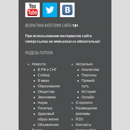
ВОЗРАСТНАЯ КАТЕГОРИЯ САЙТА
18+
При использовании материалов сайта
гиперссылка на
www.ansar.ru
обязательна!
РАЗДЕЛЫ ПОРТАЛА
Новости
Актуально
В РФ и СНГ
Аналитика
Собкор
Персоны
В мире
Прямой
Образование
путь
Общество
История
Экономика
Онлайн
Наука
О проекте
Палитра
Размещение
Здоровый
рекламы
образ жизни
RSS
Объявления
Контакты