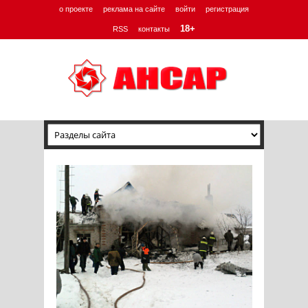
о проекте
реклама на сайте
войти
регистрация
18+
RSS
контакты