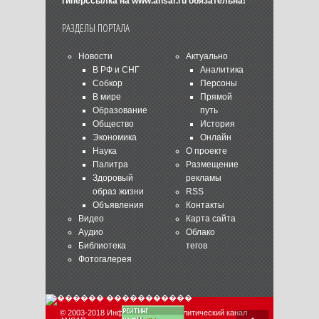
гиперссылка на
www.ansar.ru
обязательна!
РАЗДЕЛЫ ПОРТАЛА
Новости
Актуально
В РФ и СНГ
Аналитика
Собкор
Персоны
В мире
Прямой
Образование
путь
Общество
История
Экономика
Онлайн
Наука
О проекте
Палитра
Размещение
Здоровый
рекламы
образ жизни
RSS
Объявления
Контакты
Видео
Карта сайта
Аудио
Облако
Библиотека
тегов
Фотогалерея
© 2003-2018 Информационно-аналитический канал