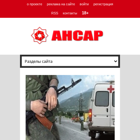
о проекте
реклама на сайте
войти
регистрация
18+
RSS
контакты