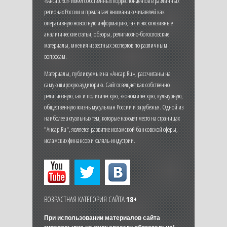
«Ансар.Ru» имеет собственных корреспондентов в различных
регионах России и предлагает вниманию читателей как
оперативную новостную информацию, так и эксклюзивные
аналитические статьи, обзоры, религиозно-богословские
материалы, мнения известных экспертов по различным
вопросам.
Материалы, публикуемые на «Ансар.Ru», рассчитаны на
самую широкую аудиторию. Сайт освещает как собственно
религиозную, так и политическую, экономическую, культурную,
общественную жизнь мусульман России и зарубежья. Одной из
наиболее актуальных тем, которые находят место на страницах
"Ансар.Ru", является развитие исламской банковской сферы,
исламских финансов и халяль-индустрии.
ВОЗРАСТНАЯ КАТЕГОРИЯ САЙТА
18+
При использовании материалов сайта