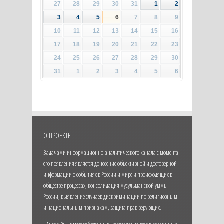
27
28
29
30
31
1
2
3
4
5
6
7
8
9
10
11
12
13
14
15
16
17
18
19
20
21
22
23
24
25
26
27
28
29
30
31
1
2
3
4
5
6
О ПРОЕКТЕ
Задачами информационно-аналитического канала с момента
его появления является донесение объективной и достоверной
информации о событиях в России и мире и происходящих в
обществе процессах, консолидация мусульманской уммы
России, выявление случаев дискриминации по религиозным
и национальным признакам, защита прав верующих.