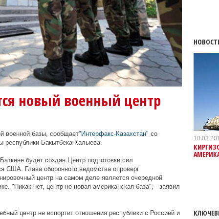
НОВОСТ
тся новый военный центр
ой военной базы, сообщает
"Интерфакс-Казахстан"
со
10.03.20
ы республики Бакытбека Калыева.
КИРГИЗ
АМЕРИК
 Баткене будет создан Центр подготовки сил
ся США. Глава оборонного ведомства опроверг
енировочный центр на самом деле является очередной
е. "Никак нет, центр не новая американская база", - заявил
КЛЮЧЕВ
ебный центр не испортит отношения республики с Россией и