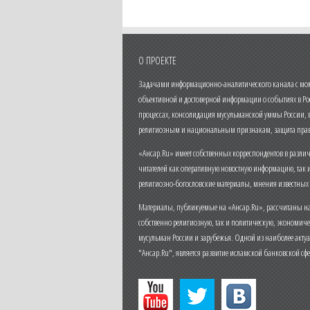
О ПРОЕКТЕ
Задачами информационно-аналитического канала с моме
объективной и достоверной информации о событиях в Ро
процессах, консолидация мусульманской уммы России,
религиозным и национальным признакам, защита прав
«Ансар.Ru» имеет собственных корреспондентов в разли
читателей как оперативную новостную информацию, так 
религиозно-богословские материалы, мнения известных
Материалы, публикуемые на «Ансар.Ru», рассчитаны на
собственно религиозную, так и политическую, экономич
мусульман России и зарубежья. Одной из наиболее актуа
"Ансар.Ru", является развитие исламской банковской сф