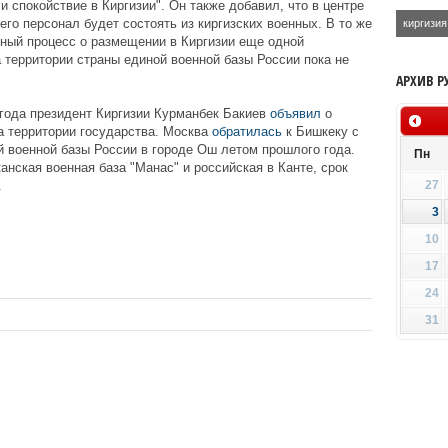
и спокойствие в Киргизии". Он также добавил, что в центре
его персонал будет состоять из киргизских военных. В то же
киргизия
рный процесс о размещении в Киргизии еще одной
 территории страны единой военной базы России пока не
АРХИВ Р
года президент Киргизии Курманбек Бакиев
объявил
о
а территории государства. Москва
обратилась
к Бишкеку с
й военной базы России в городе Ош летом прошлого года.
Пн
нская военная база "Манас" и российская в Канте, срок
.
27
3
10
17
24
31