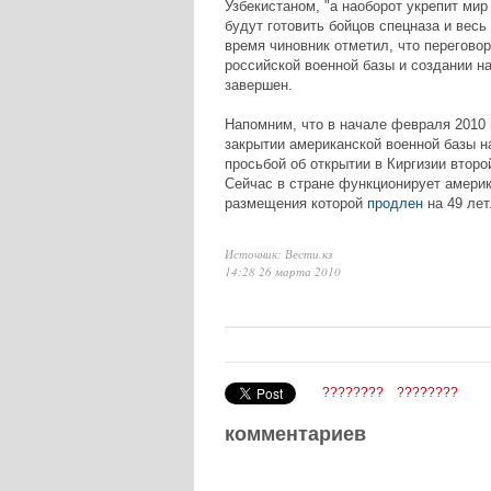
Узбекистаном, "а наоборот укрепит мир 
будут готовить бойцов спецназа и весь 
время чиновник отметил, что перегово
российской военной базы и создании на
завершен.
Напомним, что в начале февраля 2010 
закрытии американской военной базы н
просьбой об открытии в Киргизии второ
Сейчас в стране функционирует америка
размещения которой
продлен
на 49 лет
Источник: Вести.кз
14:28 26 марта 2010
????????
????????
комментариев