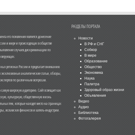
РАЗДЕЛЫ ПОРТАЛА
нта его появления является донесение
Новости
ссии и мире и происходящих в обществе
В РФ и СНГ
 выявление случаев дискриминации по
Собкор
В мире
 верующих.
Образование
чных регионах России и предлагает вниманию
Общество
и эксклюзивные аналитические статьи, обзоры,
Экономика
Наука
 экспертов по различным вопросам.
Палитра
 самую широкую аудиторию. Сайт освещает как
Здоровый образ жизни
Объявления
ескую, культурную, общественную жизнь
Видео
льных тем, которые находят место на страницах
Аудио
еры, исламских финансов и халяль-индустрии.
Библиотека
Фотогалерея