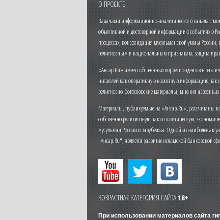
О ПРОЕКТЕ
Задачами информационно-аналитического канала с моме
объективной и достоверной информации о событиях в Ро
процессах, консолидация мусульманской уммы России,
религиозным и национальным признакам, защита прав
«Ансар.Ru» имеет собственных корреспондентов в разли
читателей как оперативную новостную информацию, так 
религиозно-богословские материалы, мнения известных
Материалы, публикуемые на «Ансар.Ru», рассчитаны на
собственно религиозную, так и политическую, экономич
мусульман России и зарубежья. Одной из наиболее актуа
"Ансар.Ru", является развитие исламской банковской сф
ВОЗРАСТНАЯ КАТЕГОРИЯ САЙТА
18+
При использовании материалов сайта г