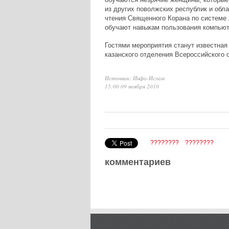
из других поволжских республик и обл
чтения Священного Корана по системе
обучают навыкам пользования компьют
Гостями мероприятия станут известна
казанского отделения Всероссийского 
Источник: Инфо-Ислам
15:00 09 ноября 2010
????????
????????
комментариев