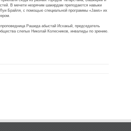
астей. В мечети незрячим шакирдам преподаются навыки
 Луи Брайля, с помощью специальной программы «Jaws» их
ером.
я проповедница Рашида абыстай Исхакый, председатель
общества слепых Николай Колесников, инвалиды по зрению.