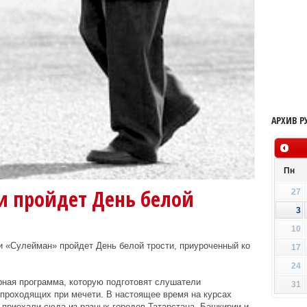
АРХИВ Р
Пн
и пройдет День белой
27
3
10
ти «Сулейман» пройдет День белой трости, приуроченный ко
17
24
урная программа, которую подготовят слушатели
31
проходящих при мечети. В настоящее время на курсах
приехали сюда из разных городов Татарстана, Башкирии и