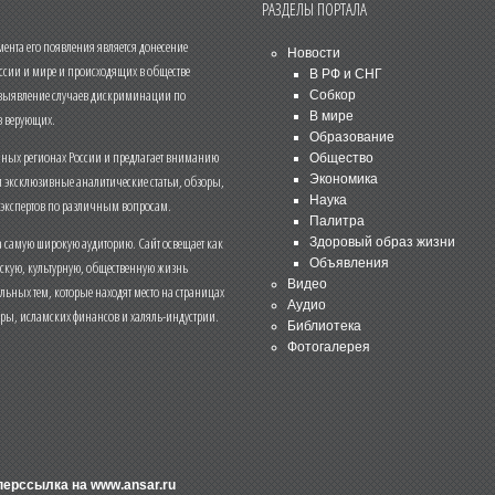
РАЗДЕЛЫ ПОРТАЛА
нта его появления является донесение
Новости
ссии и мире и происходящих в обществе
В РФ и СНГ
 выявление случаев дискриминации по
Собкор
В мире
 верующих.
Образование
чных регионах России и предлагает вниманию
Общество
и эксклюзивные аналитические статьи, обзоры,
Экономика
Наука
 экспертов по различным вопросам.
Палитра
 самую широкую аудиторию. Сайт освещает как
Здоровый образ жизни
Объявления
ескую, культурную, общественную жизнь
Видео
льных тем, которые находят место на страницах
Аудио
еры, исламских финансов и халяль-индустрии.
Библиотека
Фотогалерея
иперссылка на
www.ansar.ru