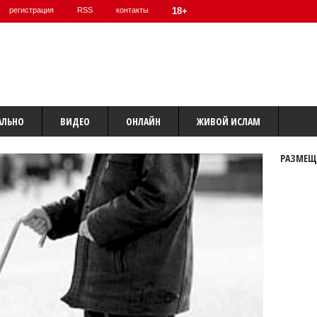
регистрация
RSS
контакты
18+
АЛЬНО
ВИДЕО
ОНЛАЙН
ЖИВОЙ ИСЛАМ
РАЗМЕЩ