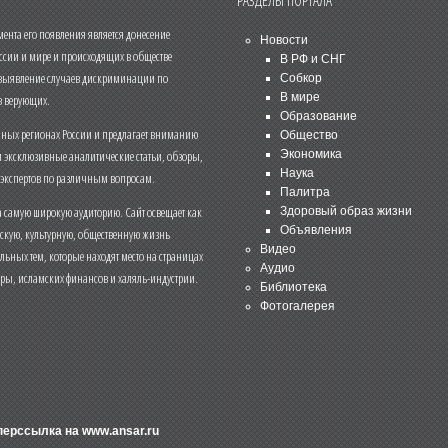
РАЗДЕЛЫ ПОРТАЛА
нта его появления является донесение
Новости
ссии и мире и происходящих в обществе
В РФ и СНГ
 выявление случаев дискриминации по
Собкор
В мире
 верующих.
Образование
чных регионах России и предлагает вниманию
Общество
и эксклюзивные аналитические статьи, обзоры,
Экономика
Наука
 экспертов по различным вопросам.
Палитра
 самую широкую аудиторию. Сайт освещает как
Здоровый образ жизни
Объявления
ескую, культурную, общественную жизнь
Видео
льных тем, которые находят место на страницах
Аудио
еры, исламских финансов и халяль-индустрии.
Библиотека
Фотогалерея
иперссылка на
www.ansar.ru