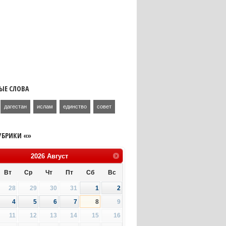
ЫЕ СЛОВА
дагестан
ислам
единство
совет
УБРИКИ «»
2026
Август
Вт
Ср
Чт
Пт
Сб
Вс
28
29
30
31
1
2
4
5
6
7
8
9
11
12
13
14
15
16