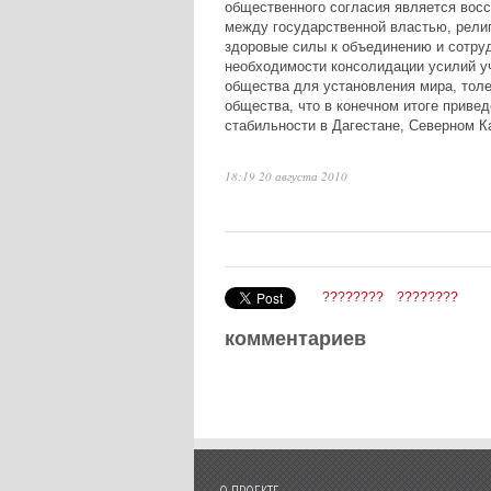
общественного согласия является вос
между государственной властью, рели
здоровые силы к объединению и сотруд
необходимости консолидации усилий у
общества для установления мира, толе
общества, что в конечном итоге приве
стабильности в Дагестане, Северном К
18:19 20 августа 2010
????????
????????
комментариев