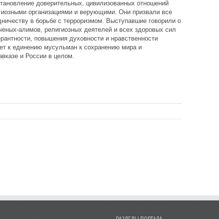
становление доверительных, цивилизованных отношений
гиозными организациями и верующими. Они призвали все
ничеству в борьбе с терроризмом. Выступавшие говорили о
ченых-алимов, религиозных деятелей и всех здоровых сил
рантности, повышения духовности и нравственности
дет к единению мусульман к сохранению мира и
авказе и России в целом.