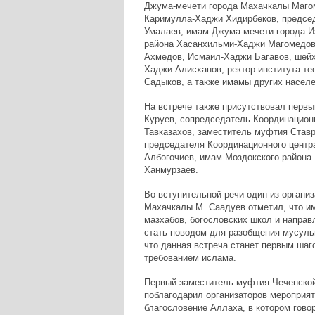
Джума-мечети города Махачкалы Маго
Каримулла-Хаджи Хидирбеков, предсе
Умалаев, имам Джума-мечети города 
района Хасанхильми-Хаджи Магомедов
Ахмедов, Исмаил-Хаджи Багавов, шей
Хаджи Алисханов, ректор института т
Садыков, а также имамы других населе
На встрече также присутствовал перв
Куруев, сопредседатель Координацион
Тавказахов, заместитель муфтия Став
председателя Координационного центр
Албогочиев, имам Моздокского района
Ханмурзаев.
Во вступительной речи один из организ
Махачкалы М. Саадуев отметил, что и
мазхабов, богословских школ и направ
стать поводом для разобщения мусульм
что данная встреча станет первым ша
требованием ислама.
Первый заместитель муфтия Чеченской
поблагодарил организаторов мероприят
благословение Аллаха, в котором гово