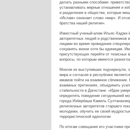
делать разными способами: приветство
устанавливать мирные отношения и изб
и разделения в обществе, которые меш
«Ислам» означает слово «мир». И отсю
братства нашей религии».
Известный ученый-алим Ильяс-Хаджи И
авторитетных людей и родственников 
лицами во время проведения спецопера
сохранять жизни хотя бы единицам. И
присутствующих перейти от тезисных 
вопросы, по которым имеются разногла
Многие из выступивших подчеркнули, 
мира и согласия в республике являетс
имамов пойти на взаимное сближение.
взаимных претензиях, объединить усил
стабильности в Дагестане. «Идеи умер
определять поведение сегодняшней мол
города Избербаша Камиль Султанахмед
религиозных авторитетов старшего пок
молодежи, обучить ее своей мудростью
террористической идеологии.
По итогам совещания его участники п