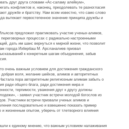
вать друг друга словами «Ас-саламу алейкум»,
егать конфликтов и, наконец, преодолевать те разногласия
ают дружбе и братству. Нам всем известно, что само слово
да вытекает первостепенное значение принципа дружбы и
льясов предложил практиковать участие ученых-алимов,
в переговорных процессах с радикально настроенными
ций, дать им шанс вернуться к мирной жизни, что позволит
мам города Избербаш М. Арсланалиев призвал
высказываний к конкретным шагам объединения, забыв
сия.
что очень важным условием для достижения гражданского
я добрая воля, желание шейхов, алимов и авторитетных
 Настала пора авторитетным религиозным алимам забыть о
ия ради общего блага, ради достижения мира и
енности, терпимости, уважения друг к другу должны
одежи», - заявил участник встречи молодой богослов из
ов. Участники встречи призвали ученых алимов и
оления последовательно и взвешенно показать пример
 и жизненным опытом, уберечь от тлетворного влияния
ришли к единому мнению, что важным условием налаживания