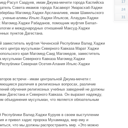
17
мед-Расул Саадуев, имам Джума-мечети города Каспийска
датель Совета имамов города Хасавюрт Умарасхаб-Хаджи
24
Избербаш Магомед-Хаджи Арсланалиев, имам Шамильского
31
, ученые-алимы Ильяс-Хаджи Ильясов, Алаудин-Хаджи
х Магомед-Хаджи Рабаданов, помощник муфтия Билал-
еологии и международных отношений Максуд-Хаджи
нных пунктов Дагестана.
ый заместитель муфтия Чеченской Республики Валид Хаджи
ного центра мусульман Северного Кавказа Марат Хаджи
ропольского края Магомед-Саид Магомедов, заместитель
а мусульман Северного Кавказа Магомед-Хаджи
 Республики Северная Осетия-Алания Ильяс-Хаджи
аторов встречи - имам центральной Джума-мечети г.
меющиеся различия в религиозных вопросах, различие
лений обучения религиозных учебных заведений не должны
ан Дагестана и Северного Кавказа. Он выразил надежду,
гом объединения мусульман, что является обязательным
 Республики Валид-Хаджи Куруев в своем выступлении
ия и привел хадис пророка Мухаммада, мир ему и
риться, что мы должны распространять мир. «Это можно