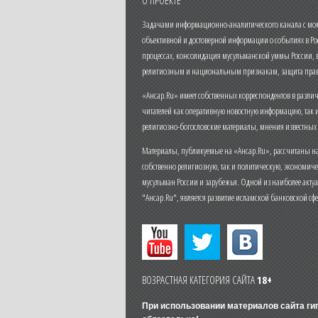
О ПРОЕКТЕ
Задачами информационно-аналитического канала с моме
объективной и достоверной информации о событиях в Ро
процессах, консолидация мусульманской уммы России,
религиозным и национальным признакам, защита прав
«Ансар.Ru» имеет собственных корреспондентов в разли
читателей как оперативную новостную информацию, так 
религиозно-богословские материалы, мнения известных
Материалы, публикуемые на «Ансар.Ru», рассчитаны на
собственно религиозную, так и политическую, экономич
мусульман России и зарубежья. Одной из наиболее актуа
"Ансар.Ru", является развитие исламской банковской сф
ВОЗРАСТНАЯ КАТЕГОРИЯ САЙТА
18+
При использовании материалов сайта г