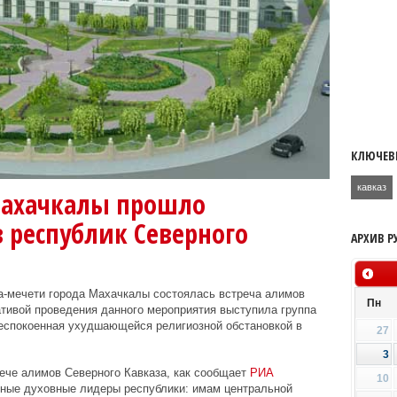
КЛЮЧЕВ
кавказ
Махачкалы прошло
 республик Северного
АРХИВ Р
а-мечети города Махачкалы состоялась встреча алимов
Пн
ативой проведения данного мероприятия выступила группа
еспокоенная ухудшающейся религиозной обстановкой в
27
3
ече алимов Северного Кавказа, как сообщает
РИА
10
етные духовные лидеры республики: имам центральной