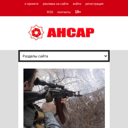
о проекте
реклама на сайте
войти
регистрация
18+
RSS
контакты