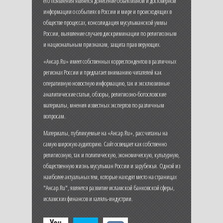
его появления является донесение объективной и достоверной
информации о событиях в России и мире и происходящих в
обществе процессах, консолидация мусульманской уммы
России, выявление случаев дискриминации по религиозным
и национальным признакам, защита прав верующих.
«Ансар.Ru» имеет собственных корреспондентов в различных
регионах России и предлагает вниманию читателей как
оперативную новостную информацию, так и эксклюзивные
аналитические статьи, обзоры, религиозно-богословские
материалы, мнения известных экспертов по различным
вопросам.
Материалы, публикуемые на «Ансар.Ru», рассчитаны на
самую широкую аудиторию. Сайт освещает как собственно
религиозную, так и политическую, экономическую, культурную,
общественную жизнь мусульман России и зарубежья. Одной из
наиболее актуальных тем, которые находят место на страницах
"Ансар.Ru", является развитие исламской банковской сферы,
исламских финансов и халяль-индустрии.