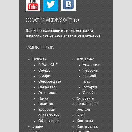
ВОЗРАСТНАЯ КАТЕГОРИЯ САЙТА
18+
При использовании материалов сайта
гиперссылка на
www.ansar.ru
обязательна!
РАЗДЕЛЫ ПОРТАЛА
Новости
Актуально
В РФ и СНГ
Аналитика
Собкор
Персоны
В мире
Прямой
Образование
путь
Общество
История
Экономика
Онлайн
Наука
О проекте
Палитра
Размещение
Здоровый
рекламы
образ жизни
RSS
Объявления
Контакты
Видео
Карта сайта