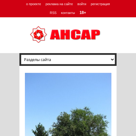
о проекте
реклама на сайте
войти
регистрация
18+
RSS
контакты