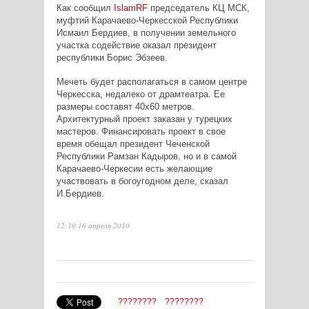
Как сообщил
IslamRF
председатель КЦ МСК,
муфтий Карачаево-Черкесской Республики
Исмаил Бердиев, в получении земельного
участка содействие оказал президент
республики Борис Эбзеев.
Мечеть будет располагаться в самом центре
Черкесска, недалеко от драмтеатра. Ее
размеры составят 40х60 метров.
Архитектурный проект заказан у турецких
мастеров. Финансировать проект в свое
время обещал президент Чеченской
Республики Рамзан Кадыров, но и в самой
Карачаево-Черкесии есть желающие
участвовать в богоугодном деле, сказал
И.Бердиев.
12:10 16 апреля 2010
????????
????????