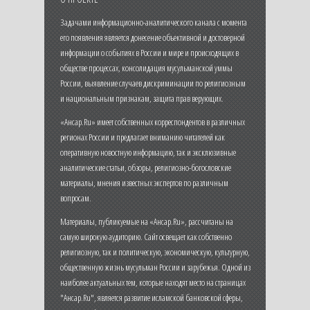
Задачами информационно-аналитического канала с момента
его появления является донесение объективной и достоверной
информации о событиях в России и мире и происходящих в
обществе процессах, консолидация мусульманской уммы
России, выявление случаев дискриминации по религиозным
и национальным признакам, защита прав верующих.
«Ансар.Ru» имеет собственных корреспондентов в различных
регионах России и предлагает вниманию читателей как
оперативную новостную информацию, так и эксклюзивные
аналитические статьи, обзоры, религиозно-богословские
материалы, мнения известных экспертов по различным
вопросам.
Материалы, публикуемые на «Ансар.Ru», рассчитаны на
самую широкую аудиторию. Сайт освещает как собственно
религиозную, так и политическую, экономическую, культурную,
общественную жизнь мусульман России и зарубежья. Одной из
наиболее актуальных тем, которые находят место на страницах
"Ансар.Ru", является развитие исламской банковской сферы,