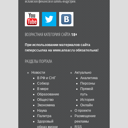
исламских финансов и халяль-индустрии.
ВОЗРАСТНАЯ КАТЕГОРИЯ САЙТА
18+
При использовании материалов сайта
гиперссылка на
www.ansar.ru
обязательна!
РАЗДЕЛЫ ПОРТАЛА
Новости
Актуально
В РФ и СНГ
Аналитика
Собкор
Персоны
В мире
Прямой
Образование
путь
Общество
История
Экономика
Онлайн
Наука
О проекте
Палитра
Размещение
Здоровый
рекламы
образ жизни
RSS