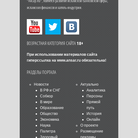
"Ансар.Ru", является развитие исламской банковской сферы,
исламских финансов и халяль-индустрии.
ВОЗРАСТНАЯ КАТЕГОРИЯ САЙТА
18+
При использовании материалов сайта
гиперссылка на
www.ansar.ru
обязательна!
РАЗДЕЛЫ ПОРТАЛА
Новости
Актуально
В РФ и СНГ
Аналитика
Собкор
Персоны
В мире
Прямой
Образование
путь
Общество
История
Экономика
Онлайн
Наука
О проекте
Палитра
Размещение
Здоровый
рекламы