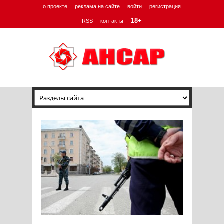
о проекте
реклама на сайте
войти
регистрация
18+
RSS
контакты