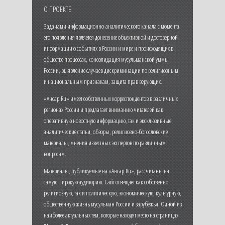
О ПРОЕКТЕ
Задачами информационно-аналитического канала с момента
его появления является донесение объективной и достоверной
информации о событиях в России и мире и происходящих в
обществе процессах, консолидация мусульманской уммы
России, выявление случаев дискриминации по религиозным
и национальным признакам, защита прав верующих.
«Ансар.Ru» имеет собственных корреспондентов в различных
регионах России и предлагает вниманию читателей как
оперативную новостную информацию, так и эксклюзивные
аналитические статьи, обзоры, религиозно-богословские
материалы, мнения известных экспертов по различным
вопросам.
Материалы, публикуемые на «Ансар.Ru», рассчитаны на
самую широкую аудиторию. Сайт освещает как собственно
религиозную, так и политическую, экономическую, культурную,
общественную жизнь мусульман России и зарубежья. Одной из
наиболее актуальных тем, которые находят место на страницах