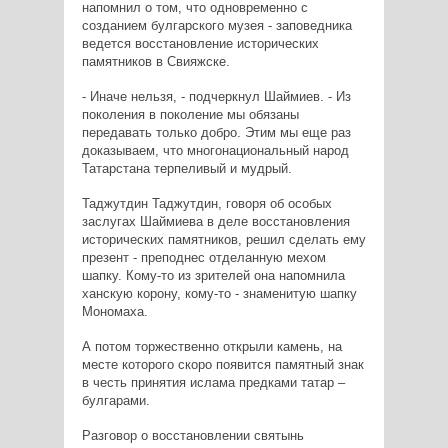
напомнил о том, что одновременно с
созданием булгарского музея - заповедника
ведется восстановление исторических
памятников в Свияжске.
- Иначе нельзя, - подчеркнул Шаймиев. - Из
поколения в поколение мы обязаны
передавать только добро. Этим мы еще раз
доказываем, что многонациональный народ
Татарстана терпеливый и мудрый.
Таджутдин Таджутдин, говоря об особых
заслугах Шаймиева в деле восстановления
исторических памятников, решил сделать ему
презент - преподнес отделанную мехом
шапку. Кому-то из зрителей она напомнила
ханскую корону, кому-то - знаменитую шапку
Мономаха.
А потом торжественно открыли камень, на
месте которого скоро появится памятный знак
в честь принятия ислама предками татар –
булгарами.
Разговор о восстановлении святынь