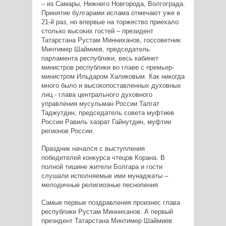
– из Самары, Нижнего Новгорода, Волгограда.
Принятие булгарами ислама отмечают уже в
21-й раз, но впервые на торжество приехало
столько высоких гостей – президент
Татарстана Рустам Минниханов, госсоветник
Минтимер Шаймиев, председатель
парламента республики, весь кабинет
министров республики во главе с премьер-
министром Ильдаром Халиковым. Как никогда
много было и высокопоставленных духовных
лиц - глава центрального духовного
управления мусульман России Талгат
Таджутдин, председатель совета муфтиев
России Равиль хазрат Гайнутдин, муфтии
регионов России.
Праздник начался с выступления
победителей конкурса чтецов Корана. В
полной тишине жители Болгара и гости
слушали исполняемые ими мунаджаты –
мелодичные религиозные песнопения.
Самые первые поздравления произнес глава
республики Рустам Минниханов. А первый
президент Татарстана Минтимер Шаймиев