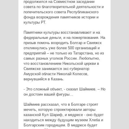
продолжился на Совместном заседании
совета по благотворительной деятельности и
попечительского совета Республиканского
фонда возрождения памятников истории и
культуры РТ.
Памятники культуры восстанавливают и на
федеральные деньги, и на пожертвования. На
призыв помочь возродить Болгар и Свияжск
откликнулись уже более 500 организаций и
предприятий – не только из Татарстана, но из
самых разных уголков России. Любопытно,
что восстановлением Никольской церкви в
Свияжске занимается экс-губернатор
Амурской области Николай Колесов,
вернувшийся в Казань.
- Это сложный объект, - сказал Шаймиев. – Но
он достоин вашей фигуры…
Шаймиев рассказал, что в Болгаре строят
мечеть, которую спроектировали авторы
казанской Кул Шариф, и медресе - оно будет
находиться между будущим музеем Хлеба и
Болгарским городищем. В медресе будет