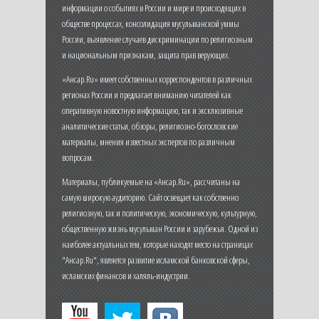
информации о событиях в России и мире и происходящих в
обществе процессах, консолидация мусульманской уммы
России, выявление случаев дискриминации по религиозным
и национальным признакам, защита прав верующих.
«Ансар.Ru» имеет собственных корреспондентов в различных
регионах России и предлагает вниманию читателей как
оперативную новостную информацию, так и эксклюзивные
аналитические статьи, обзоры, религиозно-богословские
материалы, мнения известных экспертов по различным
вопросам.
Материалы, публикуемые на «Ансар.Ru», рассчитаны на
самую широкую аудиторию. Сайт освещает как собственно
религиозную, так и политическую, экономическую, культурную,
общественную жизнь мусульман России и зарубежья. Одной из
наиболее актуальных тем, которые находят место на страницах
"Ансар.Ru", является развитие исламской банковской сферы,
исламских финансов и халяль-индустрии.