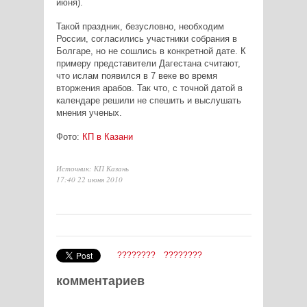
июня).
Такой праздник, безусловно, необходим
России, согласились участники собрания в
Болгаре, но не сошлись в конкретной дате. К
примеру представители Дагестана считают,
что ислам появился в 7 веке во время
вторжения арабов. Так что, с точной датой в
календаре решили не спешить и выслушать
мнения ученых.
Фото:
КП в Казани
Источник: КП Казань
17:40 22 июня 2010
????????
????????
комментариев