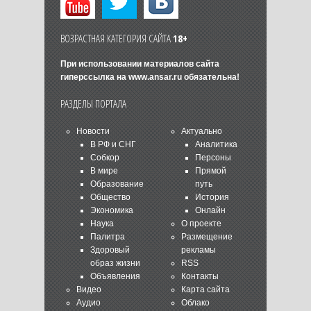
ВОЗРАСТНАЯ КАТЕГОРИЯ САЙТА
18+
При использовании материалов сайта
гиперссылка на
www.ansar.ru
обязательна!
РАЗДЕЛЫ ПОРТАЛА
Новости
Актуально
В РФ и СНГ
Аналитика
Собкор
Персоны
В мире
Прямой
Образование
путь
Общество
История
Экономика
Онлайн
Наука
О проекте
Палитра
Размещение
Здоровый
рекламы
образ жизни
RSS
Объявления
Контакты
Видео
Карта сайта
Аудио
Облако