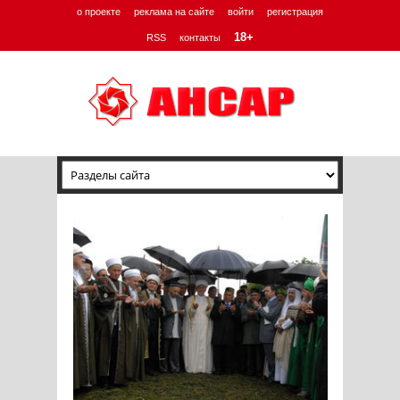
о проекте
реклама на сайте
войти
регистрация
18+
RSS
контакты