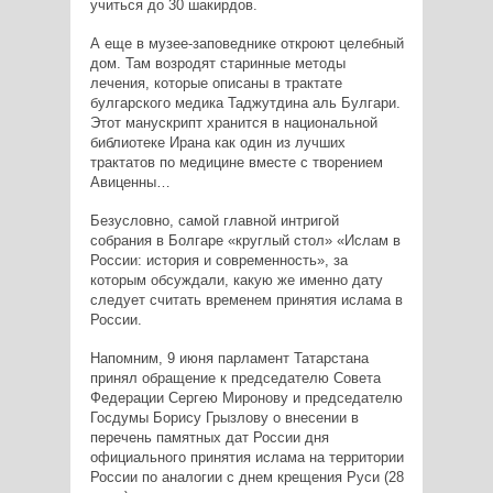
учиться до 30 шакирдов.
А еще в музее-заповеднике откроют целебный
дом. Там возродят старинные методы
лечения, которые описаны в трактате
булгарского медика Таджутдина аль Булгари.
Этот манускрипт хранится в национальной
библиотеке Ирана как один из лучших
трактатов по медицине вместе с творением
Авиценны…
Безусловно, самой главной интригой
собрания в Болгаре «круглый стол» «Ислам в
России: история и современность», за
которым обсуждали, какую же именно дату
следует считать временем принятия ислама в
России.
Напомним, 9 июня парламент Татарстана
принял обращение к председателю Совета
Федерации Сергею Миронову и председателю
Госдумы Борису Грызлову о внесении в
перечень памятных дат России дня
официального принятия ислама на территории
России по аналогии с днем крещения Руси (28