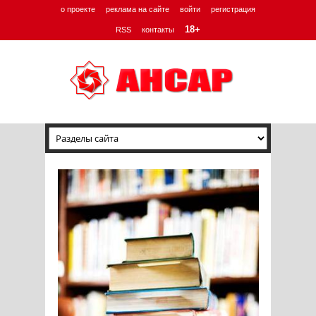
о проекте
реклама на сайте
войти
регистрация
18+
RSS
контакты