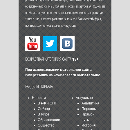
общественную жизнь мусульман России и зарубежья. Одной из
наиболее актуальных тем, которые находят место на страницах
"Ансар.Ru", является развитие исламской банковской сферы,
исламских финансов и халяль-индустрии.
ВОЗРАСТНАЯ КАТЕГОРИЯ САЙТА
18+
При использовании материалов сайта
гиперссылка на
www.ansar.ru
обязательна!
РАЗДЕЛЫ ПОРТАЛА
Новости
Актуально
В РФ и СНГ
Аналитика
Собкор
Персоны
В мире
Прямой
Образование
путь
Общество
История