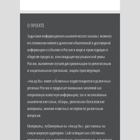
О ПРОЕКТЕ
Задачами информационно-аналитического канала с момента
его появления является донесение объективной и достоверной
информации о событиях в России и мире и происходящих в
обществе процессах, консолидация мусульманской уммы
России, выявление случаев дискриминации по религиозным
и национальным признакам, защита прав верующих.
«Ансар.Ru» имеет собственных корреспондентов в различных
регионах России и предлагает вниманию читателей как
оперативную новостную информацию, так и эксклюзивные
аналитические статьи, обзоры, религиозно-богословские
материалы, мнения известных экспертов по различным
вопросам.
Материалы, публикуемые на «Ансар.Ru», рассчитаны на
самую широкую аудиторию. Сайт освещает как собственно
религиозную, так и политическую, экономическую, культурную,