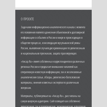
О ПРОЕКТЕ
Задачами информационно-аналитического канала с момента
его появления является донесение объективной и достоверной
информации о событиях в России и мире и происходящих в
обществе процессах, консолидация мусульманской уммы
России, выявление случаев дискриминации по религиозным
и национальным признакам, защита прав верующих.
«Ансар.Ru» имеет собственных корреспондентов в различных
регионах России и предлагает вниманию читателей как
оперативную новостную информацию, так и эксклюзивные
аналитические статьи, обзоры, религиозно-богословские
материалы, мнения известных экспертов по различным
вопросам.
Материалы, публикуемые на «Ансар.Ru», рассчитаны на
самую широкую аудиторию. Сайт освещает как собственно
религиозную, так и политическую, экономическую, культурную,