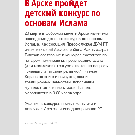
В Арске пройдет
детский конкурс по
основам Ислама
28 марта в Соборной мечети Арска намечено
проведение детского конкурса по основам
Ислама. Как сообщил Пресс-службе ДУМ РТ
имам-мухтасиб Арского района Раиль хазрат
Гилязов состязание в конкурсе состоится по
четырем номинациям: произнесение азана
(для мальчиков); конкурс ответов на вопросы
"Знаешь ли ты свою религию?"; чтение
Корана по книге и наизусть; знание
традиционных ценностей: исполнение
мунаджатов, чтение стихов. Начало
мероприятия в 9.00 часов утра.
Участие в конкурсе примут мальчики и
девочки с Арского и соседних районов РТ.
18:08 22 марта 2010