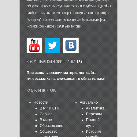
общественную жизнь мусульман России и зарубежья. Одной из
наиболее актуальных тем, которые находят место на страницах
"Ансар.Ru", является развитие исламской банковской сферы,
исламских финансов и халяль-индустрии.
ВОЗРАСТНАЯ КАТЕГОРИЯ САЙТА
18+
При использовании материалов сайта
гиперссылка на
www.ansar.ru
обязательна!
РАЗДЕЛЫ ПОРТАЛА
Новости
Актуально
В РФ и СНГ
Аналитика
Собкор
Персоны
В мире
Прямой
Образование
путь
Общество
История