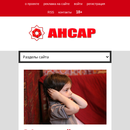
о проекте
реклама на сайте
войти
регистрация
18+
RSS
контакты