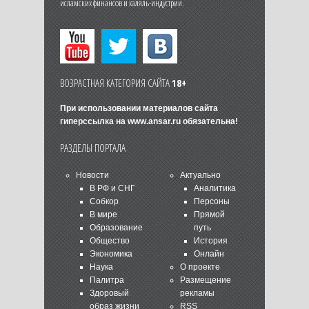
исламских финансов и халяль-индустрии.
ВОЗРАСТНАЯ КАТЕГОРИЯ САЙТА
18+
При использовании материалов сайта
гиперссылка на
www.ansar.ru
обязательна!
РАЗДЕЛЫ ПОРТАЛА
Новости
Актуально
В РФ и СНГ
Аналитика
Собкор
Персоны
В мире
Прямой
Образование
путь
Общество
История
Экономика
Онлайн
Наука
О проекте
Палитра
Размещение
Здоровый
рекламы
образ жизни
RSS