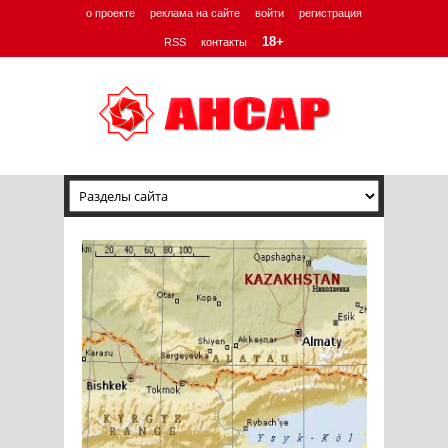
о проекте
реклама на сайте
войти
регистрация
18+
RSS
контакты