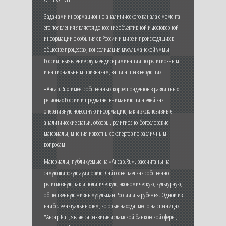
Задачами информационно-аналитического канала с момента
его появления является донесение объективной и достоверной
информации о событиях в России и мире и происходящих в
обществе процессах, консолидация мусульманской уммы
России, выявление случаев дискриминации по религиозным
и национальным признакам, защита прав верующих.
«Ансар.Ru» имеет собственных корреспондентов в различных
регионах России и предлагает вниманию читателей как
оперативную новостную информацию, так и эксклюзивные
аналитические статьи, обзоры, религиозно-богословские
материалы, мнения известных экспертов по различным
вопросам.
Материалы, публикуемые на «Ансар.Ru», рассчитаны на
самую широкую аудиторию. Сайт освещает как собственно
религиозную, так и политическую, экономическую, культурную,
общественную жизнь мусульман России и зарубежья. Одной из
наиболее актуальных тем, которые находят место на страницах
"Ансар.Ru", является развитие исламской банковской сферы,