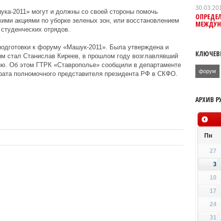
30.03.20
ука-2011» могут и должны со своей стороны помочь
ОПРЕДЕЛ
ими акциями по уборке зеленых зон, или восстановлением
МЕЖДУН
 студенческих отрядов.
подготовки к форуму «Машук-2011». Была утверждена и
КЛЮЧЕВ
ым стал Станислав Киреев, в прошлом году возглавлявший
ю. Об этом ГТРК «Ставрополье» сообщили в департаменте
форум
арата полномочного представителя президента РФ в СКФО.
АРХИВ Р
Пн
27
3
10
17
24
31