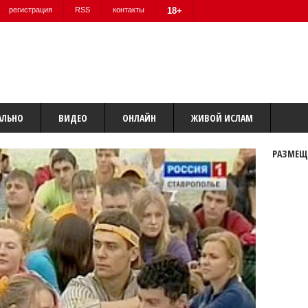
регистрация
RSS
контакты
18+
АЛЬНО
ВИДЕО
ОНЛАЙН
ЖИВОЙ ИСЛАМ
РАЗМЕЩ