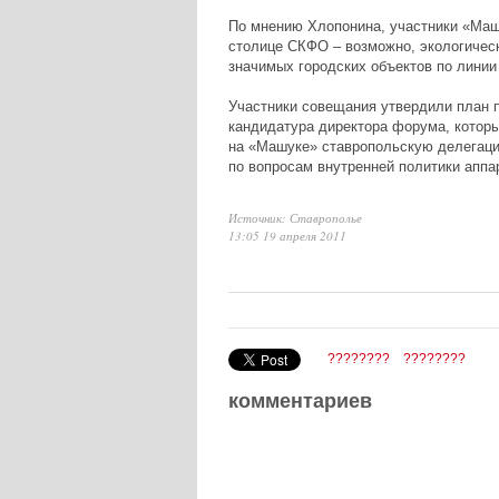
По мнению Хлопонина, участники «Маш
столице СКФО – возможно, экологическ
значимых городских объектов по линии
Участники совещания утвердили план 
кандидатура директора форума, котор
на «Машуке» ставропольскую делегаци
по вопросам внутренней политики апп
Источник: Ставрополье
13:05 19 апреля 2011
????????
????????
комментариев