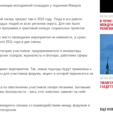
ганизации молодежной площадки у подножия Машука
08.04.20
 лагерь прошел там в 2010 году. Тогда в его работе
В ЧЕЧНЕ
одых людей из всех регионов округа. Для них были
МЕЖДУН
РЕЛИГИ
 программа и грантовый конкурс социальных проектов.
 место проведения мероприятия не изменится, а сроки
ля 2011 года в две смены.
егории участников: предприниматели и инноваторы;
рских отрядов; журналисты и блогеры; работники сферы
рмат мероприятия. Так, новые подходы будут применены к
ы для участников форума, акцент в которой перенесется на
08.09.20
700 МУС
СЪЕДУТС
та по обеспечению участников лагеря питанием, бытовыми
мы безопасности – весь этот комплекс замкнет на себя
резидента связана со взаимодействием между форумом и
ЕЩЕ НОВ
тигорском.