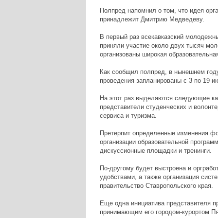
Полпред напомнил о том, что идея ор
принадлежит Дмитрию Медведеву.
В первый раз всекавказский молодежный
приняли участие около двух тысяч мол
организованы широкая образовательная
Как сообщил полпред, в нынешнем году
проведения запланированы с 3 по 19 ию
На этот раз выделяются следующие кат
представители студенческих и волонте
сервиса и туризма.
Претерпит определенные изменения фо
организации образовательной программ
дискуссионные площадки и тренинги.
По-другому будет выстроена и орграбо
удобствами, а также организация систе
правительство Ставропольского края.
Еще одна инициатива представителя п
принимающим его городом-курортом Пя