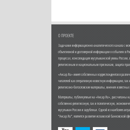
О ПРОЕКТЕ
Задачами информационно-аналитического канала с моме
объективной и достоверной информации о событиях в Ро
процессах, консолидация мусульманской уммы России,
религиозным и национальным признакам, защита прав
«Ансар.Ru» имеет собственных корреспондентов в разли
читателей как оперативную новостную информацию, так 
религиозно-богословские материалы, мнения известных
Материалы, публикуемые на «Ансар.Ru», рассчитаны на
собственно религиозную, так и политическую, экономич
мусульман России и зарубежья. Одной из наиболее актуа
"Ансар.Ru", является развитие исламской банковской сф