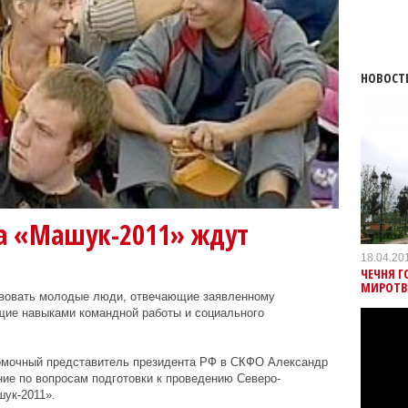
НОВОСТ
а «Машук-2011» ждут
18.04.20
ЧЕЧНЯ 
МИРОТВ
вовать молодые люди, отвечающие заявленному
ие навыками командной работы и социального
омочный представитель президента РФ в СКФО Александр
ие по вопросам подготовки к проведению Северо-
ук-2011».