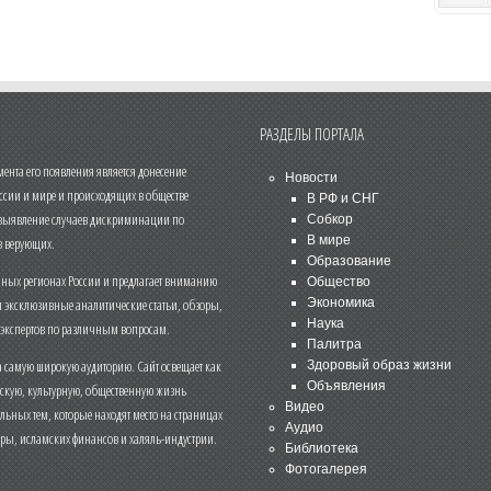
РАЗДЕЛЫ ПОРТАЛА
нта его появления является донесение
Новости
ссии и мире и происходящих в обществе
В РФ и СНГ
 выявление случаев дискриминации по
Собкор
В мире
 верующих.
Образование
чных регионах России и предлагает вниманию
Общество
и эксклюзивные аналитические статьи, обзоры,
Экономика
Наука
 экспертов по различным вопросам.
Палитра
 самую широкую аудиторию. Сайт освещает как
Здоровый образ жизни
Объявления
ескую, культурную, общественную жизнь
Видео
льных тем, которые находят место на страницах
Аудио
еры, исламских финансов и халяль-индустрии.
Библиотека
Фотогалерея