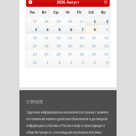
2026
Август
Пн
Вт
Ср
Чт
Пт
Сб
Вс
27
28
29
30
31
1
2
3
4
5
6
7
8
9
10
11
12
13
14
15
16
17
18
19
20
21
22
23
24
25
26
27
28
29
30
31
1
2
3
4
5
6
О ПРОЕКТЕ
Задачами информационно-аналитического канала с момента
его появления является донесение объективной и достоверной
информации о событиях в России и мире и происходящих в
обществе процессах, консолидация мусульманской уммы