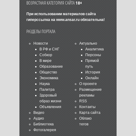
ВОЗРАСТНАЯ КАТЕГОРИЯ САЙТА
18+
При использовании материалов сайта
гиперссылка на
www.ansar.ru
обязательна!
РАЗДЕЛЫ ПОРТАЛА
Новости
Актуально
В РФ и СНГ
Аналитика
Собкор
Персоны
В мире
Прямой
Образование
путь
Общество
История
Экономика
Онлайн
Наука
О проекте
Палитра
Размещение
Здоровый
рекламы
образ жизни
RSS
Объявления
Контакты
Видео
Карта сайта
Аудио
Облако
Библиотека
тегов
Фотогалерея