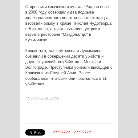
Сторонники языческого культа "Родная вера"
в 2008 году совершили два подрыва
железнодорожного полотна на юге столицы,
взорвали бомбу в храме Николая Чудотворца
в Бирюлево, а также пытались устроить
взрыв в ресторане "Макдоналдс" в
Кузьминках.
Кроме того, Башелутскова и Лухмырина
обвинили в совершении десяти убийств и
двух покушений на убийства в Москве и
Волгограде. Преступники убивали выходцев с
Кавказа и из Средней Азии. Ранее
сообщалось, что сами они признались в 11
убийствах.
13:55 07 октября 2010
????????
????????