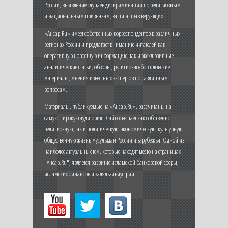
России, выявление случаев дискриминации по религиозным
и национальным признакам, защита прав верующих.
«Ансар.Ru» имеет собственных корреспондентов в различных
регионах России и предлагает вниманию читателей как
оперативную новостную информацию, так и эксклюзивные
аналитические статьи, обзоры, религиозно-богословские
материалы, мнения известных экспертов по различным
вопросам.
Материалы, публикуемые на «Ансар.Ru», рассчитаны на
самую широкую аудиторию. Сайт освещает как собственно
религиозную, так и политическую, экономическую, культурную,
общественную жизнь мусульман России и зарубежья. Одной из
наиболее актуальных тем, которые находят место на страницах
"Ансар.Ru", является развитие исламской банковской сферы,
исламских финансов и халяль-индустрии.