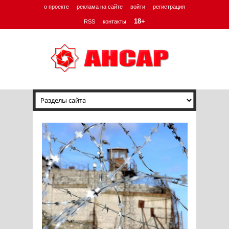
о проекте
реклама на сайте
войти
регистрация
18+
RSS
контакты