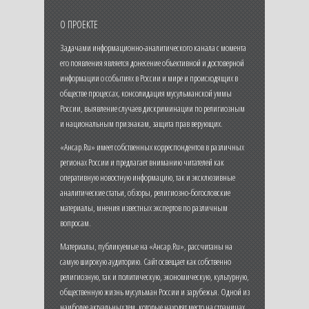
О ПРОЕКТЕ
Задачами информационно-аналитического канала с момента
его появления является донесение объективной и достоверной
информации о событиях в России и мире и происходящих в
обществе процессах, консолидация мусульманской уммы
России, выявление случаев дискриминации по религиозным
и национальным признакам, защита прав верующих.
«Ансар.Ru» имеет собственных корреспондентов в различных
регионах России и предлагает вниманию читателей как
оперативную новостную информацию, так и эксклюзивные
аналитические статьи, обзоры, религиозно-богословские
материалы, мнения известных экспертов по различным
вопросам.
Материалы, публикуемые на «Ансар.Ru», рассчитаны на
самую широкую аудиторию. Сайт освещает как собственно
религиозную, так и политическую, экономическую, культурную,
общественную жизнь мусульман России и зарубежья. Одной из
наиболее актуальных тем, которые находят место на страницах