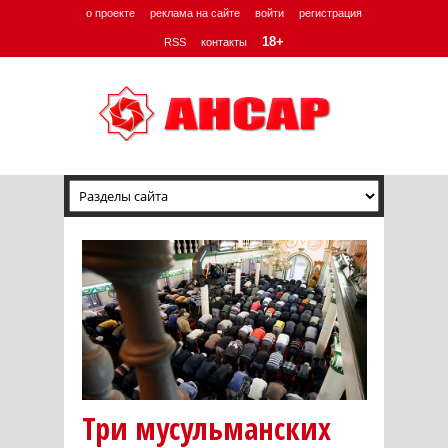
о проекте
реклама на сайте
войти
регистрация
18+
RSS
контакты
Три мусульманских