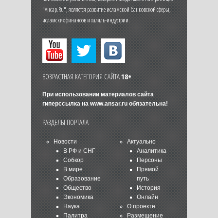
"Ансар.Ru", является развитие исламской банковской сферы,
исламских финансов и халяль-индустрии.
ВОЗРАСТНАЯ КАТЕГОРИЯ САЙТА
18+
При использовании материалов сайта
гиперссылка на
www.ansar.ru
обязательна!
РАЗДЕЛЫ ПОРТАЛА
Новости
Актуально
В РФ и СНГ
Аналитика
Собкор
Персоны
В мире
Прямой
Образование
путь
Общество
История
Экономика
Онлайн
Наука
О проекте
Палитра
Размещение