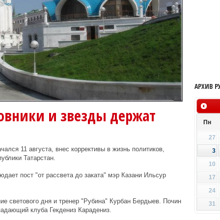
АРХИВ Р
новники и звезды держат
Пн
27
ался 11 августа, внес коррективы в жизнь политиков,
3
публики Татарстан.
10
людает пост "от рассвета до заката" мэр Казани Ильсур
17
24
ие светового дня и тренер "Рубина" Курбан Бердыев. Почин
31
падающий клуба Гекдениз Карадениз.