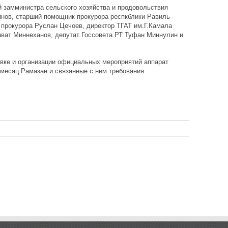
 замминистра сельского хозяйства и продовольствия
инов, старший помощник прокурора респкблики Равиль
о прокурора Руслан Цечоев, директор ТГАТ им.Г.Камала
ават Миннеханов, депутат Госсовета РТ Туфан Миннулин и
товке и организации официальных мероприятий аппарат
месяц Рамазан и связанные с ним требования.