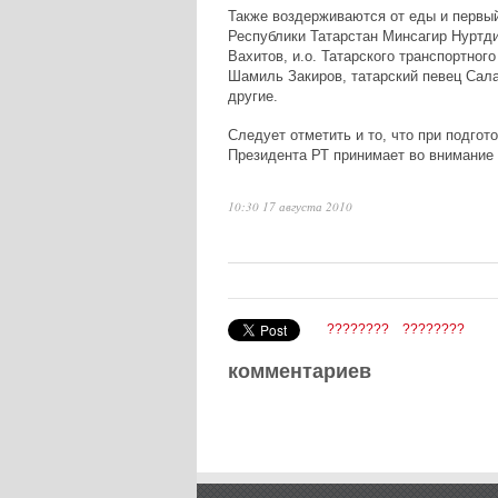
Также воздерживаются от еды и первый
Республики Татарстан Минсагир Нуртд
Вахитов, и.о. Татарского транспортног
Шамиль Закиров, татарский певец Сал
другие.
Следует отметить и то, что при подго
Президента РТ принимает во внимание 
10:30 17 августа 2010
????????
????????
комментариев