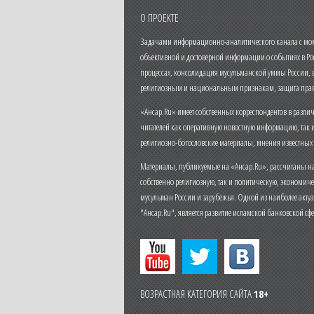
О ПРОЕКТЕ
Задачами информационно-аналитического канала с моме
объективной и достоверной информации о событиях в Ро
процессах, консолидация мусульманской уммы России,
религиозным и национальным признакам, защита прав
«Ансар.Ru» имеет собственных корреспондентов в разли
читателей как оперативную новостную информацию, так 
религиозно-богословские материалы, мнения известных
Материалы, публикуемые на «Ансар.Ru», рассчитаны на
собственно религиозную, так и политическую, экономич
мусульман России и зарубежья. Одной из наиболее актуа
"Ансар.Ru", является развитие исламской банковской сф
ВОЗРАСТНАЯ КАТЕГОРИЯ САЙТА
18+