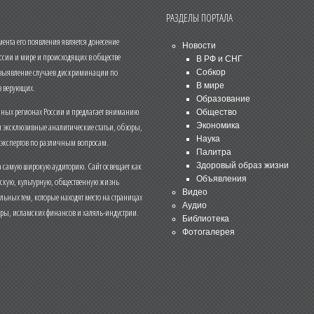
РАЗДЕЛЫ ПОРТАЛА
нта его появления является донесение
Новости
ссии и мире и происходящих в обществе
В РФ и СНГ
 выявление случаев дискриминации по
Собкор
В мире
 верующих.
Образование
чных регионах России и предлагает вниманию
Общество
и эксклюзивные аналитические статьи, обзоры,
Экономика
Наука
 экспертов по различным вопросам.
Палитра
 самую широкую аудиторию. Сайт освещает как
Здоровый образ жизни
Объявления
ескую, культурную, общественную жизнь
Видео
льных тем, которые находят место на страницах
Аудио
еры, исламских финансов и халяль-индустрии.
Библиотека
Фотогалерея