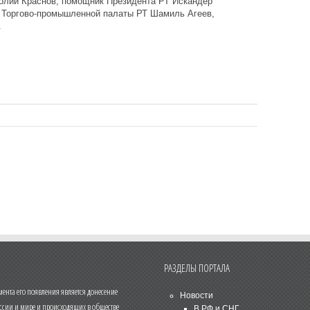
олий Краснов, помощник Президента РТ Искандер
 Торгово-промышленной палаты РТ Шамиль Агеев,
.
РАЗДЕЛЫ ПОРТАЛА
нта его появления является донесение
Новости
ссии и мире и происходящих в обществе
В РФ и СНГ