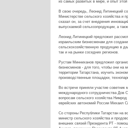
из самых развитых в мире, и опыт этой
В свою очередь, Леонид Литинецкий со
Министерстве сельского хозяйства и п
сказал он, за счет внедрения инновац
выпускаемой сельхозпродукции, а такж
Леонид Литинецкий предложил рассмот
израильским бизнесменам для создани
сельскохозяйственную продукцию в дал
так и на рынки соседних регионов.
Рустам Минниханов предложил организо
бизнесменов - для того, чтобы они на 
территории Татарстана, изучить эконо
производственные площадки, технопарки
Во встрече приняли участие советник 
международного сотрудничества Дов Са
вопросам сельского хозяйства Нимрод
еврейских автономий России Михаил С
Со стороны Республики Татарстан на в
министр сельского хозяйства и продов
внешних связей Президента РТ - помо