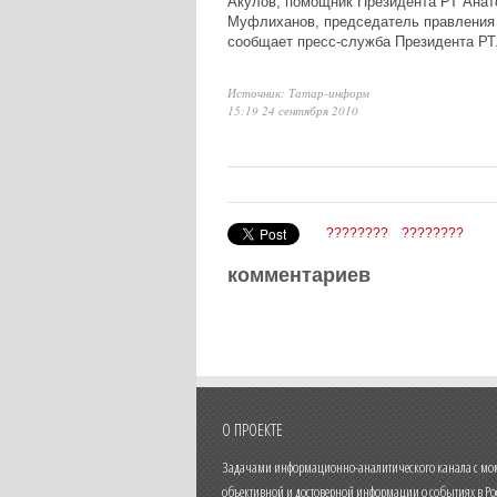
Акулов, помощник Президента РТ Анат
Муфлиханов, председатель правления
сообщает пресс-служба Президента РТ
Источник: Татар-информ
15:19 24 сентября 2010
????????
????????
комментариев
О ПРОЕКТЕ
Задачами информационно-аналитического канала с моме
объективной и достоверной информации о событиях в Ро