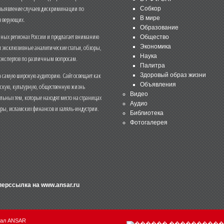
 выявление случаев дискриминации по
Собкор
В мире
 верующих.
Образование
чных регионах России и предлагает вниманию
Общество
и эксклюзивные аналитические статьи, обзоры,
Экономика
Наука
 экспертов по различным вопросам.
Палитра
 самую широкую аудиторию. Сайт освещает как
Здоровый образ жизни
Объявления
ескую, культурную, общественную жизнь
Видео
льных тем, которые находят место на страницах
Аудио
еры, исламских финансов и халяль-индустрии.
Библиотека
Фотогалерея
иперссылка на
www.ansar.ru
нал ANSAR