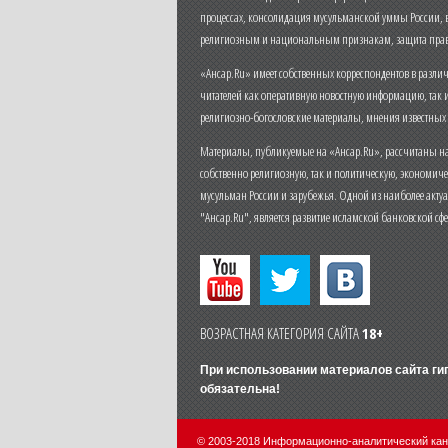
процессах, консолидация мусульманской уммы России,
религиозным и национальным признакам, защита прав
«Ансар.Ru» имеет собственных корреспондентов в разли
читателей как оперативную новостную информацию, так 
религиозно-богословские материалы, мнения известных
Материалы, публикуемые на «Ансар.Ru», рассчитаны на
собственно религиозную, так и политическую, экономич
мусульман России и зарубежья. Одной из наиболее актуа
"Ансар.Ru", является развитие исламской банковской сф
ВОЗРАСТНАЯ КАТЕГОРИЯ САЙТА
18+
При использовании материалов сайта г
обязательна!
© 2003-2018 Информационно-аналитический ка