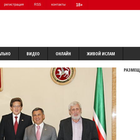
регистрация
RSS
контакты
18+
АЛЬНО
ВИДЕО
ОНЛАЙН
ЖИВОЙ ИСЛАМ
РАЗМЕЩ