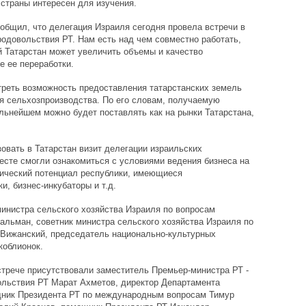
 страны интересен для изучения.
общил, что делегация Израиля сегодня провела встречи в
родовольствия РТ. Нам есть над чем совместно работать,
ий Татарстан может увеличить объемы и качество
е ее переработки.
реть возможность предоставления татарстанских земель
я сельхозпроизводства. По его словам, получаемую
ьнейшем можно будет поставлять как на рынки Татарстана,
вать в Татарстан визит делегации израильских
месте смогли ознакомиться с условиями ведения бизнеса на
мический потенциал республики, имеющиеся
, бизнес-инкубаторы и т.д.
министра сельского хозяйства Израиля по вопросам
льман, советник министра сельского хозяйства Израиля по
 Вижанский, председатель национально-культурных
коблионок.
стрече присутствовали заместитель Премьер-министра РТ -
ольствия РТ Марат Ахметов, директор Департамента
щник Президента РТ по международным вопросам Тимур