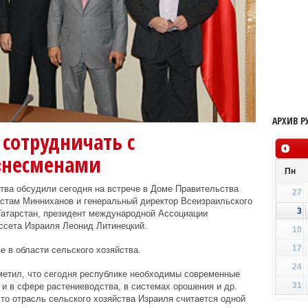
АРХИВ Р
 сотрудничать с
знесменами
Пн
тва обсудили сегодня на встрече в Доме Правительства
27
устам Минниханов и генеральный директор Всеизраильского
3
Татарстан, президент международной Ассоциации
ессета Израиля Леонид Литинецкий.
10
17
е в области сельского хозяйства.
24
метил, что сегодня республике необходимы современные
31
 и в сфере растениеводства, в системах орошения и др.
что отрасль сельского хозяйства Израиля считается одной