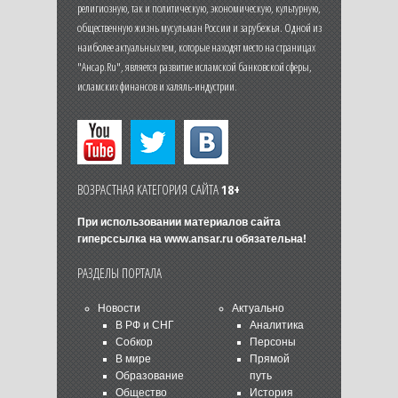
религиозную, так и политическую, экономическую, культурную,
общественную жизнь мусульман России и зарубежья. Одной из
наиболее актуальных тем, которые находят место на страницах
"Ансар.Ru", является развитие исламской банковской сферы,
исламских финансов и халяль-индустрии.
ВОЗРАСТНАЯ КАТЕГОРИЯ САЙТА
18+
При использовании материалов сайта
гиперссылка на
www.ansar.ru
обязательна!
РАЗДЕЛЫ ПОРТАЛА
Новости
Актуально
В РФ и СНГ
Аналитика
Собкор
Персоны
В мире
Прямой
Образование
путь
Общество
История