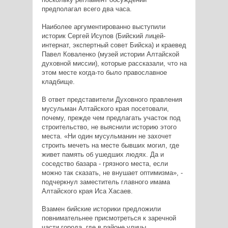
предполагал всего два часа.
Наиболее аргументированно выступили
историк Сергей Исупов (Бийский лицей-
интернат, экспертный совет Бийска) и краевед
Павел Коваленко (музей истории Алтайской
духовной миссии), которые рассказали, что на
этом месте когда-то было православное
кладбище.
В ответ представители Духовного правления
мусульман Алтайского края посетовали,
почему, прежде чем предлагать участок под
строительство, не выяснили историю этого
места. «Ни один мусульманин не захочет
строить мечеть на месте бывших могил, где
живет память об ушедших людях. Да и
соседство базара - грязного места, если
можно так сказать, не внушает оптимизма», -
подчеркнул заместитель главного имама
Алтайского края Иса Хасаев.
Взамен бийские историки предложили
повнимательнее присмотреться к заречной
части города, где в районе улицы