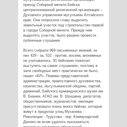
приход Соборной мечети Бийска
централизованной религиозной организации –
Духовного управления мусульман Алтайского
края. Они попросили главу выделить
земельный участок под строительство первой
в городе Соборной мечети. Прежде чем
выделять участок, было решено провести
публичные слушания.
Всего собрали 969 письменных мнений, из
них 429 - за, 532 - против, восемь анонимных
не учитывались. 91 бийчанин пожелал
выступить на самих слушаниях, поэтому в
зале свободных мест практически не было,
пишет «БР». Помимо представителей
администрации, православного духовенства,
казачества, мусульманской общины, партий,
движений, Бийского краеведческого музея им.
В. Бианки, АГАО им. В. Шукшина, депутатов,
общественников, журналистов, милиции
присутствовало очень много бийчан, которые
живут в пределах улиц Мухачева -
Революции - Турусова - пер. Коммунарский.
Далеко не всем удалось высказаться,
поскольку регламент обсуждений