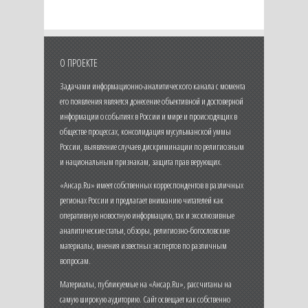
О ПРОЕКТЕ
Задачами информационно-аналитического канала с момента
его появления является донесение объективной и достоверной
информации о событиях в России и мире и происходящих в
обществе процессах, консолидация мусульманской уммы
России, выявление случаев дискриминации по религиозным
и национальным признакам, защита прав верующих.
«Ансар.Ru» имеет собственных корреспондентов в различных
регионах России и предлагает вниманию читателей как
оперативную новостную информацию, так и эксклюзивные
аналитические статьи, обзоры, религиозно-богословские
материалы, мнения известных экспертов по различным
вопросам.
Материалы, публикуемые на «Ансар.Ru», рассчитаны на
самую широкую аудиторию. Сайт освещает как собственно