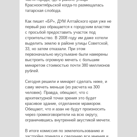
Краснооктябрьской когда-то размещалась
татарская слобода.
Как пишет «БР», ДУМ Алтайского края уже не
первый раз обращается к городским властям
с просьбой предоставить участок под
строительство. В 2008 году им даже хотели
выделить землю в районе улицы Советской,
33, но затем отказали. При этом
первоначально мусульмане были намерены
выстроить огромную мечеть с большим
минаретом стоимостью почти 380 миллионов
рублей.
Сегодня решили и минарет сделать ниже, и
саму мечеть меньше (из расчета на 300
человек). Правда, обещают, что с
архитектурной точки зрения это будет
красивое здание, отделанное мрамором.
Обещают, что и азан не будут произносить
через громкоговорители на всю округу,
ограничившись внутренней акустикой мечети.
В итоге комиссия по землепользованию и
застройке приняла к сведению все мнения и