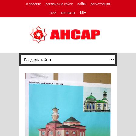
о проекте
реклама на сайте
войти
регистрация
18+
RSS
контакты