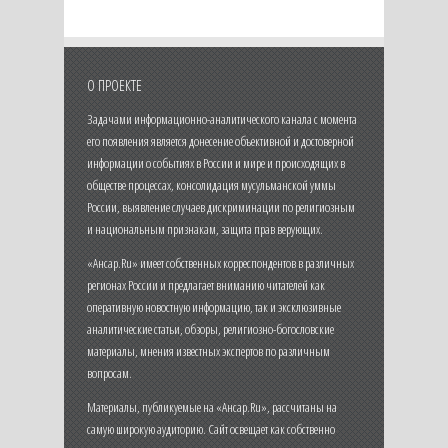
О ПРОЕКТЕ
Задачами информационно-аналитического канала с момента
его появления является донесение объективной и достоверной
информации о событиях в России и мире и происходящих в
обществе процессах, консолидация мусульманской уммы
России, выявление случаев дискриминации по религиозным
и национальным признакам, защита прав верующих.
«Ансар.Ru» имеет собственных корреспондентов в различных
регионах России и предлагает вниманию читателей как
оперативную новостную информацию, так и эксклюзивные
аналитические статьи, обзоры, религиозно-богословские
материалы, мнения известных экспертов по различным
вопросам.
Материалы, публикуемые на «Ансар.Ru», рассчитаны на
самую широкую аудиторию. Сайт освещает как собственно