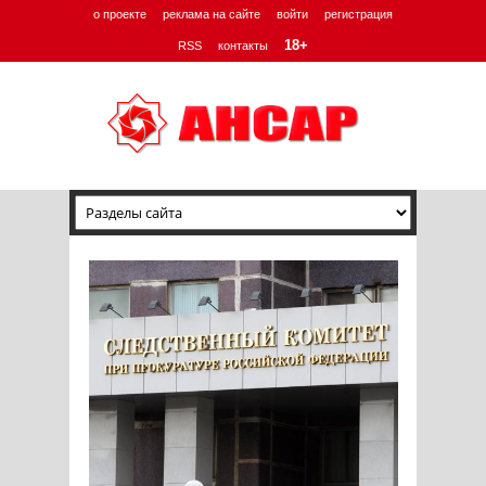
о проекте
реклама на сайте
войти
регистрация
18+
RSS
контакты