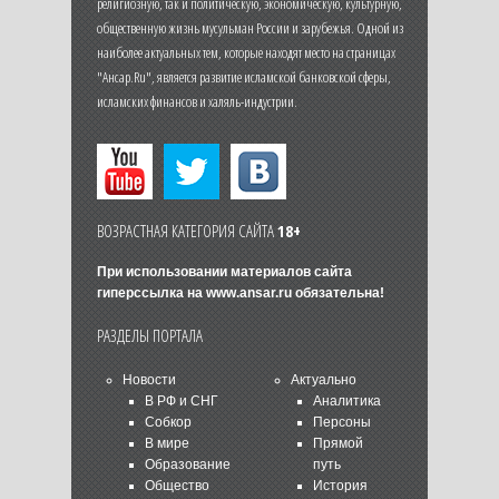
религиозную, так и политическую, экономическую, культурную,
общественную жизнь мусульман России и зарубежья. Одной из
наиболее актуальных тем, которые находят место на страницах
"Ансар.Ru", является развитие исламской банковской сферы,
исламских финансов и халяль-индустрии.
ВОЗРАСТНАЯ КАТЕГОРИЯ САЙТА
18+
При использовании материалов сайта
гиперссылка на
www.ansar.ru
обязательна!
РАЗДЕЛЫ ПОРТАЛА
Новости
Актуально
В РФ и СНГ
Аналитика
Собкор
Персоны
В мире
Прямой
Образование
путь
Общество
История