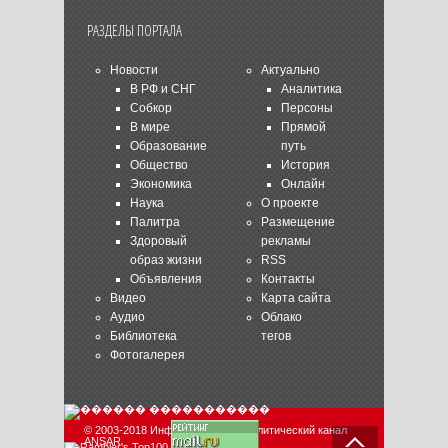
РАЗДЕЛЫ ПОРТАЛА
Новости
Актуально
В РФ и СНГ
Аналитика
Собкор
Персоны
В мире
Прямой
Образование
путь
Общество
История
Экономика
Онлайн
Наука
О проекте
Палитра
Размещение
Здоровый
рекламы
образ жизни
RSS
Объявления
Контакты
Видео
Карта сайта
Аудио
Облако
Библиотека
тегов
Фотогалерея
© 2003-2018 Информационно-аналитический канал
ANSAR