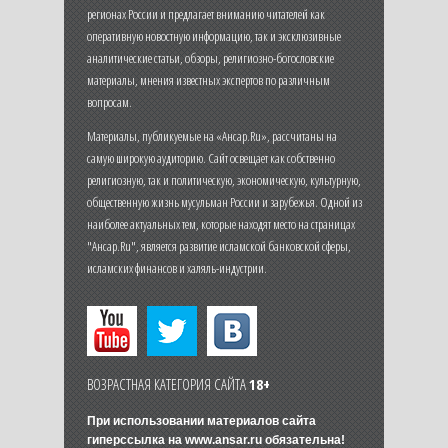
регионах России и предлагает вниманию читателей как
оперативную новостную информацию, так и эксклюзивные
аналитические статьи, обзоры, религиозно-богословские
материалы, мнения известных экспертов по различным
вопросам.
Материалы, публикуемые на «Ансар.Ru», рассчитаны на
самую широкую аудиторию. Сайт освещает как собственно
религиозную, так и политическую, экономическую, культурную,
общественную жизнь мусульман России и зарубежья. Одной из
наиболее актуальных тем, которые находят место на страницах
"Ансар.Ru", является развитие исламской банковской сферы,
исламских финансов и халяль-индустрии.
ВОЗРАСТНАЯ КАТЕГОРИЯ САЙТА
18+
При использовании материалов сайта
гиперссылка на
www.ansar.ru
обязательна!