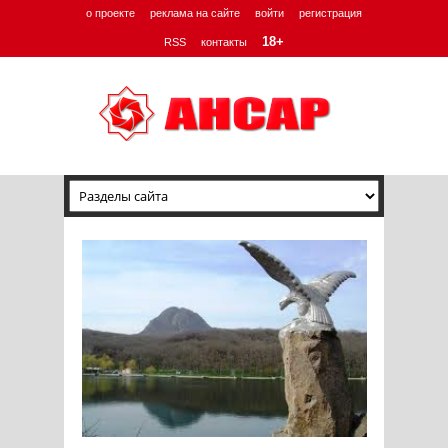
о проекте
реклама на сайте
войти
регистрация
18+
RSS
контакты