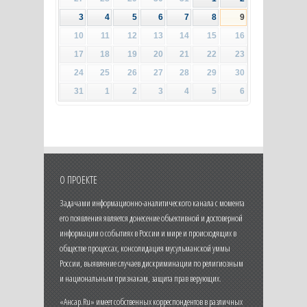
3
4
5
6
7
8
9
10
11
12
13
14
15
16
17
18
19
20
21
22
23
24
25
26
27
28
29
30
31
1
2
3
4
5
6
О ПРОЕКТЕ
Задачами информационно-аналитического канала с момента
его появления является донесение объективной и достоверной
информации о событиях в России и мире и происходящих в
обществе процессах, консолидация мусульманской уммы
России, выявление случаев дискриминации по религиозным
и национальным признакам, защита прав верующих.
«Ансар.Ru» имеет собственных корреспондентов в различных