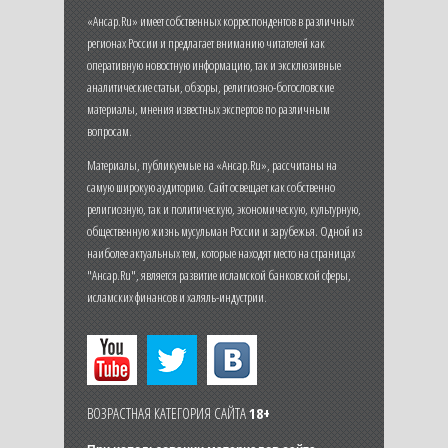
«Ансар.Ru» имеет собственных корреспондентов в различных
регионах России и предлагает вниманию читателей как
оперативную новостную информацию, так и эксклюзивные
аналитические статьи, обзоры, религиозно-богословские
материалы, мнения известных экспертов по различным
вопросам.
Материалы, публикуемые на «Ансар.Ru», рассчитаны на
самую широкую аудиторию. Сайт освещает как собственно
религиозную, так и политическую, экономическую, культурную,
общественную жизнь мусульман России и зарубежья. Одной из
наиболее актуальных тем, которые находят место на страницах
"Ансар.Ru", является развитие исламской банковской сферы,
исламских финансов и халяль-индустрии.
ВОЗРАСТНАЯ КАТЕГОРИЯ САЙТА
18+