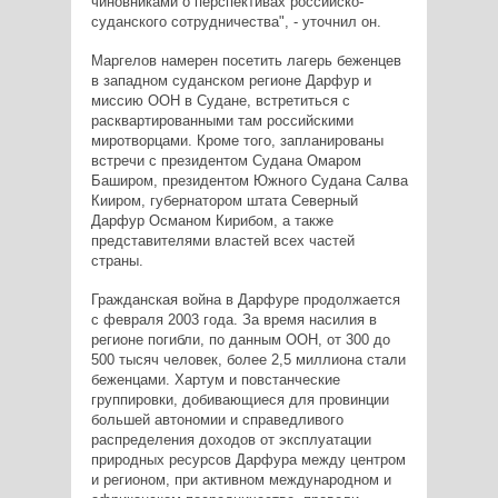
чиновниками о перспективах российско-
суданского сотрудничества", - уточнил он.
Маргелов намерен посетить лагерь беженцев
в западном суданском регионе Дарфур и
миссию ООН в Судане, встретиться с
расквартированными там российскими
миротворцами. Кроме того, запланированы
встречи с президентом Судана Омаром
Баширом, президентом Южного Судана Салва
Кииром, губернатором штата Северный
Дарфур Османом Кирибом, а также
представителями властей всех частей
страны.
Гражданская война в Дарфуре продолжается
с февраля 2003 года. За время насилия в
регионе погибли, по данным ООН, от 300 до
500 тысяч человек, более 2,5 миллиона стали
беженцами. Хартум и повстанческие
группировки, добивающиеся для провинции
большей автономии и справедливого
распределения доходов от эксплуатации
природных ресурсов Дарфура между центром
и регионом, при активном международном и