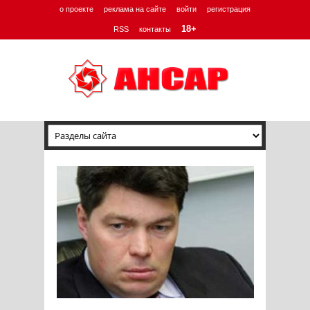
о проекте
реклама на сайте
войти
регистрация
18+
RSS
контакты