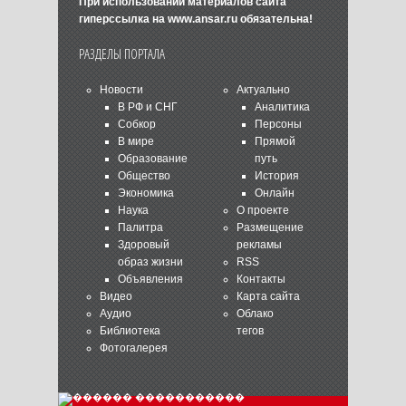
При использовании материалов сайта
гиперссылка на
www.ansar.ru
обязательна!
РАЗДЕЛЫ ПОРТАЛА
Новости
Актуально
В РФ и СНГ
Аналитика
Собкор
Персоны
В мире
Прямой
Образование
путь
Общество
История
Экономика
Онлайн
Наука
О проекте
Палитра
Размещение
Здоровый
рекламы
образ жизни
RSS
Объявления
Контакты
Видео
Карта сайта
Аудио
Облако
Библиотека
тегов
Фотогалерея