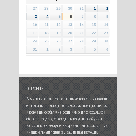
27
28
29
30
31
1
2
3
4
5
6
7
8
9
10
11
12
13
14
15
16
17
18
19
20
21
22
23
24
25
26
27
28
29
30
31
1
2
3
4
5
6
О ПРОЕКТЕ
Задачами информационно-аналитического канала с момента
его появления является донесение объективной и достоверной
информации о событиях в России и мире и происходящих в
обществе процессах, консолидация мусульманской уммы
России, выявление случаев дискриминации по религиозным
и национальным признакам, защита прав верующих.