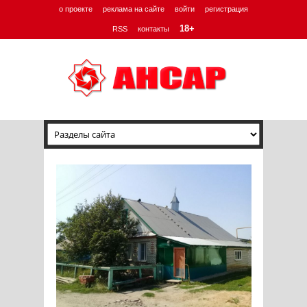
о проекте
реклама на сайте
войти
регистрация
18+
RSS
контакты