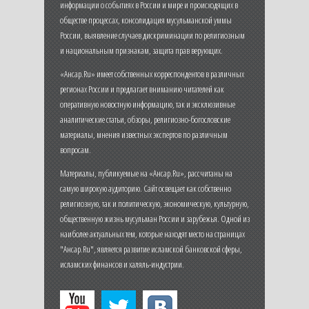
информации о событиях в России и мире и происходящих в
обществе процессах, консолидация мусульманской уммы
России, выявление случаев дискриминации по религиозным
и национальным признакам, защита прав верующих.
«Ансар.Ru» имеет собственных корреспондентов в различных
регионах России и предлагает вниманию читателей как
оперативную новостную информацию, так и эксклюзивные
аналитические статьи, обзоры, религиозно-богословские
материалы, мнения известных экспертов по различным
вопросам.
Материалы, публикуемые на «Ансар.Ru», рассчитаны на
самую широкую аудиторию. Сайт освещает как собственно
религиозную, так и политическую, экономическую, культурную,
общественную жизнь мусульман России и зарубежья. Одной из
наиболее актуальных тем, которые находят место на страницах
"Ансар.Ru", является развитие исламской банковской сферы,
исламских финансов и халяль-индустрии.