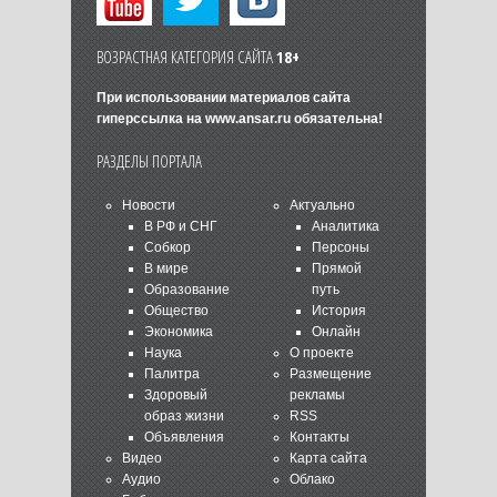
ВОЗРАСТНАЯ КАТЕГОРИЯ САЙТА
18+
При использовании материалов сайта
гиперссылка на
www.ansar.ru
обязательна!
РАЗДЕЛЫ ПОРТАЛА
Новости
Актуально
В РФ и СНГ
Аналитика
Собкор
Персоны
В мире
Прямой
Образование
путь
Общество
История
Экономика
Онлайн
Наука
О проекте
Палитра
Размещение
Здоровый
рекламы
образ жизни
RSS
Объявления
Контакты
Видео
Карта сайта
Аудио
Облако