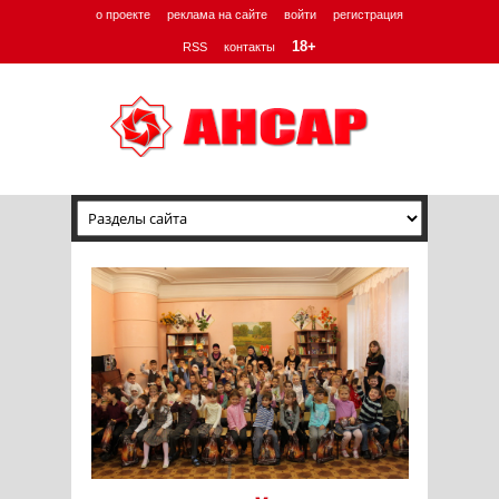
о проекте
реклама на сайте
войти
регистрация
18+
RSS
контакты