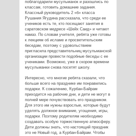
поблагодарили мусульманок и разошлись по
классам, готовить домашние задания.
Классный руководитель 2 «б» класса
Рушания Ягудина рассказала, что среди ее
учеников есть те, кто посещают занятия в
саратовском медресе «Шейх Саид» и читают
намаз. По словам учителя, ребята уже готовы
к лекциям об исламе и просветительским
беседам, поэтому с удовольствием
пригласила представительниц мусульманской
организации провести подобные беседы с ее
учениками. Возможно, уже в скором времени
мусульманки снова посетят школу.
Интересно, что многие ребята сказали, что
больше всего на празднике им понравились
подарки. К сожалению, Курбан-Байрам
приходится на рабочие дни, и дети не могут в
полней мере почувствовать его праздником.
Для этого им нужны взрослые, которые будут
уделять должное внимание, угощения, игры,
подарки. Поэтому родителям необходимо
создавать особую торжественную атмосферу.
Дети должны знать, что настоящий праздник
это не Новый год, а Курбан-Байрам. Чтобы