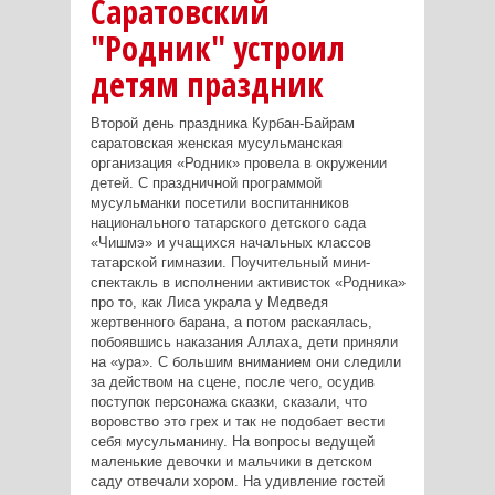
Саратовский
"Родник" устроил
детям праздник
Второй день праздника Курбан-Байрам
саратовская женская мусульманская
организация «Родник» провела в окружении
детей. С праздничной программой
мусульманки посетили воспитанников
национального татарского детского сада
«Чишмэ» и учащихся начальных классов
татарской гимназии. Поучительный мини-
спектакль в исполнении активисток «Родника»
про то, как Лиса украла у Медведя
жертвенного барана, а потом раскаялась,
побоявшись наказания Аллаха, дети приняли
на «ура». С большим вниманием они следили
за действом на сцене, после чего, осудив
поступок персонажа сказки, сказали, что
воровство это грех и так не подобает вести
себя мусульманину. На вопросы ведущей
маленькие девочки и мальчики в детском
саду отвечали хором. На удивление гостей