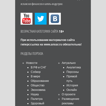
исламских финансов и халяль-индустрии.
ВОЗРАСТНАЯ КАТЕГОРИЯ САЙТА
18+
При использовании материалов сайта
гиперссылка на
www.ansar.ru
обязательна!
РАЗДЕЛЫ ПОРТАЛА
Новости
Актуально
В РФ и СНГ
Аналитика
Собкор
Персоны
В мире
Прямой
Образование
путь
Общество
История
Экономика
Онлайн
Наука
О проекте
Палитра
Размещение
Здоровый
рекламы