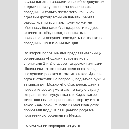
в свои пакеты, говорили «спасибо» девушкам,
ходили по залу, не желая заканчивать
праздник, и только после того, как были
сделаны фотографии на память, ребята
разошлись по группам. Конечно же, не
обошлось без слов благодарности в адрес
активисток «Родника», воспитатели
приглашали девушек приходить не только на
праздники, но и в обычные дни.
Во второй половине дня представительницы
организации «Родник» встретились с
учениками 1 и 2 классов татарской гимназии.
Школьники также посмотрели спектакль,
послушали рассказ о том, что такое Ид-аль-
адха и ответили на вопросы, поднимая руки и
выкрикивая «Можно я!». Оказалось, дети в
первых классах уже знают, в какую страну
отправляются мусульмане в Хадж, какое
животное нельзя приносить в жертву и что
такое «зам-зам». Многие из учеников даже
пробовали воду из священного родника,
привезенную родными из Мекки.
По окончании мероприятия дети