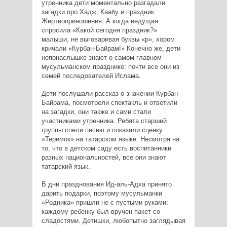
утренника дети моментально разгадали
загадки про Хадж, Каабу и праздник
Жертвоприношения. А когда ведущая
спросила «Какой сегодня праздник?»
малыши, не выговаривая буквы «р», хором
кричали «Курбан-Байрам!» Конечно же, дети
непонаслышке знают о самом главном
мусульманском празднике: почти все они из
семей последователей Ислама.
Дети послушали рассказ о значении Курбан-
Байрама, посмотрели спектакль и ответили
на загадки, они также и сами стали
участниками утренника. Ребята старшей
группы спели песню и показали сценку
«Теремок» на татарском языке. Несмотря на
то, что в детском саду есть воспитанники
разных национальностей, все они знают
татарский язык.
В дни празднования Ид-аль-Адха принято
дарить подарки, поэтому мусульманки
«Родника» пришли не с пустыми руками:
каждому ребенку был вручен пакет со
сладостями. Детишки, любопытно заглядывая