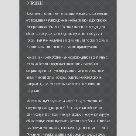
О ПРОЕКТЕ
Задачами информационно-аналитического канала с момента
его появления является донесение объективной и достоверной
информации о событиях в России и мире и происходящих в
обществе процессах, консолидация мусульманской уммы
России, выявление случаев дискриминации по религиозным
и национальным признакам, защита прав верующих.
«Ансар.Ru» имеет собственных корреспондентов в различных
регионах России и предлагает вниманию читателей как
оперативную новостную информацию, так и эксклюзивные
аналитические статьи, обзоры, религиозно-богословские
материалы, мнения известных экспертов по различным
вопросам.
Материалы, публикуемые на «Ансар.Ru», рассчитаны на
самую широкую аудиторию. Сайт освещает как собственно
религиозную, так и политическую, экономическую, культурную,
общественную жизнь мусульман России и зарубежья. Одной из
наиболее актуальных тем, которые находят место на страницах
"Ансар.Ru", является развитие исламской банковской сферы,