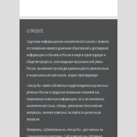
О ПРОЕКТЕ
Задачами информационно-аналитического канала с момента
его появления является донесение объективной и достоверной
информации о событиях в России и мире и происходящих в
обществе процессах, консолидация мусульманской уммы
России, выявление случаев дискриминации по религиозным
и национальным признакам, защита прав верующих.
«Ансар.Ru» имеет собственных корреспондентов в различных
регионах России и предлагает вниманию читателей как
оперативную новостную информацию, так и эксклюзивные
аналитические статьи, обзоры, религиозно-богословские
материалы, мнения известных экспертов по различным
вопросам.
Материалы, публикуемые на «Ансар.Ru», рассчитаны на
самую широкую аудиторию. Сайт освещает как собственно