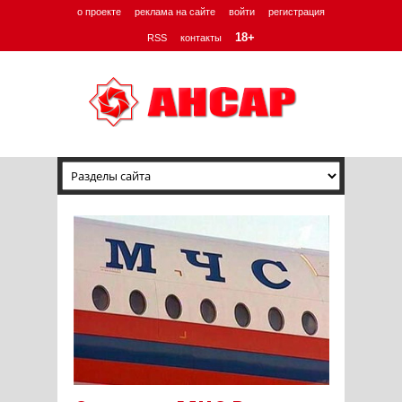
о проекте
реклама на сайте
войти
регистрация
18+
RSS
контакты