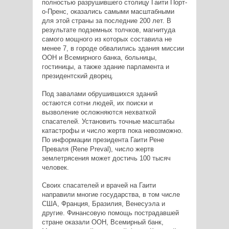
полностью разрушившего столицу Гаити Порт-
о-Пренс, оказались самыми масштабными
для этой страны за последние 200 лет. В
результате подземных толчков, магнитуда
самого мощного из которых составила не
менее 7, в городе обвалились здания миссии
ООН и Всемирного банка, больницы,
гостиницы, а также здание парламента и
президентский дворец.
Под завалами обрушившихся зданий
остаются сотни людей, их поиски и
вызволение осложняются нехваткой
спасателей. Установить точные масштабы
катастрофы и число жертв пока невозможно.
По информации президента Гаити Рене
Преваля (Rene Preval), число жертв
землетрясения может достичь 100 тысяч
человек.
Своих спасателей и врачей на Гаити
направили многие государства, в том числе
США, Франция, Бразилия, Венесуэла и
другие. Финансовую помощь пострадавшей
стране оказали ООН, Всемирный банк,