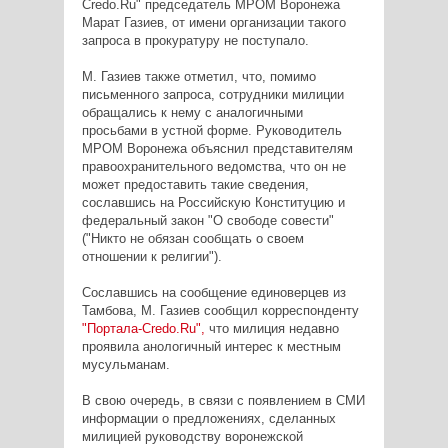
Credo.Ru" председатель МРОМ Воронежа
Марат Газиев, от имени организации такого
запроса в прокуратуру не поступало.
М. Газиев также отметил, что, помимо
письменного запроса, сотрудники милиции
обращались к нему с аналогичными
просьбами в устной форме. Руководитель
МРОМ Воронежа объяснил представителям
правоохранительного ведомства, что он не
может предоставить такие сведения,
сославшись на Российскую Конституцию и
федеральный закон "О свободе совести"
("Никто не обязан сообщать о своем
отношении к религии").
Сославшись на сообщение единоверцев из
Тамбова, М. Газиев сообщил корреспонденту
"Портала-Credo.Ru",
что милиция недавно
проявила анологичный интерес к местным
мусульманам.
В свою очередь, в связи с появлением в СМИ
информации о предложениях, сделанных
милицией руководству воронежской