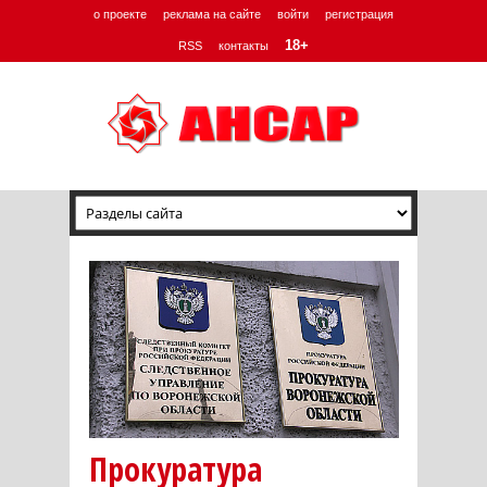
о проекте
реклама на сайте
войти
регистрация
18+
RSS
контакты
Прокуратура