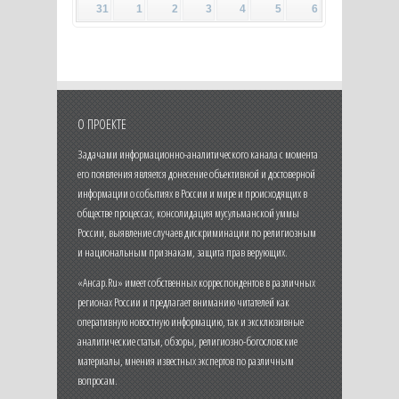
31
1
2
3
4
5
6
О ПРОЕКТЕ
Задачами информационно-аналитического канала с момента
его появления является донесение объективной и достоверной
информации о событиях в России и мире и происходящих в
обществе процессах, консолидация мусульманской уммы
России, выявление случаев дискриминации по религиозным
и национальным признакам, защита прав верующих.
«Ансар.Ru» имеет собственных корреспондентов в различных
регионах России и предлагает вниманию читателей как
оперативную новостную информацию, так и эксклюзивные
аналитические статьи, обзоры, религиозно-богословские
материалы, мнения известных экспертов по различным
вопросам.