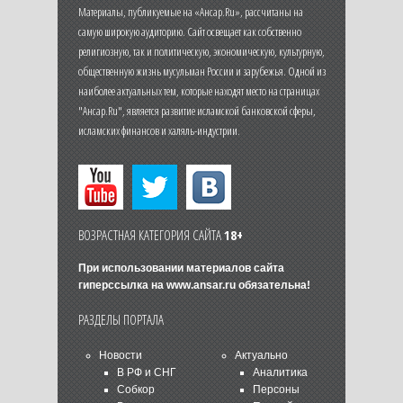
Материалы, публикуемые на «Ансар.Ru», рассчитаны на
самую широкую аудиторию. Сайт освещает как собственно
религиозную, так и политическую, экономическую, культурную,
общественную жизнь мусульман России и зарубежья. Одной из
наиболее актуальных тем, которые находят место на страницах
"Ансар.Ru", является развитие исламской банковской сферы,
исламских финансов и халяль-индустрии.
ВОЗРАСТНАЯ КАТЕГОРИЯ САЙТА
18+
При использовании материалов сайта
гиперссылка на
www.ansar.ru
обязательна!
РАЗДЕЛЫ ПОРТАЛА
Новости
Актуально
В РФ и СНГ
Аналитика
Собкор
Персоны