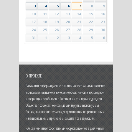
3
4
5
6
7
8
9
10
11
12
13
14
15
16
17
18
19
20
21
22
23
24
25
26
27
28
29
30
31
1
2
3
4
5
6
О ПРОЕКТЕ
Задачами информационно-аналитического канала с момента
его появления является донесение объективной и достоверной
информации о событиях в России и мире и происходящих в
обществе процессах, консолидация мусульманской уммы
России, выявление случаев дискриминации по религиозным
и национальным признакам, защита прав верующих.
«Ансар.Ru» имеет собственных корреспондентов в различных