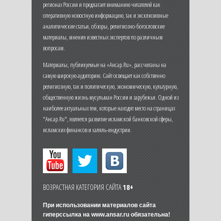
регионах России и предлагает вниманию читателей как
оперативную новостную информацию, так и эксклюзивные
аналитические статьи, обзоры, религиозно-богословские
материалы, мнения известных экспертов по различным
вопросам.
Материалы, публикуемые на «Ансар.Ru», рассчитаны на
самую широкую аудиторию. Сайт освещает как собственно
религиозную, так и политическую, экономическую, культурную,
общественную жизнь мусульман России и зарубежья. Одной из
наиболее актуальных тем, которые находят место на страницах
"Ансар.Ru", является развитие исламской банковской сферы,
исламских финансов и халяль-индустрии.
ВОЗРАСТНАЯ КАТЕГОРИЯ САЙТА
18+
При использовании материалов сайта
гиперссылка на
www.ansar.ru
обязательна!