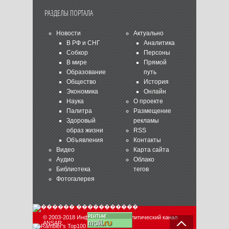
РАЗДЕЛЫ ПОРТАЛА
Новости
Актуально
В РФ и СНГ
Аналитика
Собкор
Персоны
В мире
Прямой
Образование
путь
Общество
История
Экономика
Онлайн
Наука
О проекте
Палитра
Размещение
Здоровый
рекламы
образ жизни
RSS
Объявления
Контакты
Видео
Карта сайта
Аудио
Облако
Библиотека
тегов
Фотогалерея
© 2003-2018 Информационно-аналитический канал
ANSAR