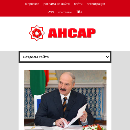
о проекте
реклама на сайте
войти
регистрация
18+
RSS
контакты