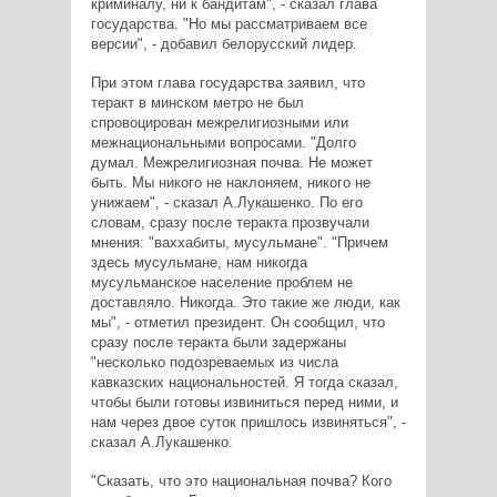
криминалу, ни к бандитам", - сказал глава
государства. "Но мы рассматриваем все
версии", - добавил белорусский лидер.
При этом глава государства заявил, что
теракт в минском метро не был
спровоцирован межрелигиозными или
межнациональными вопросами. "Долго
думал. Межрелигиозная почва. Не может
быть. Мы никого не наклоняем, никого не
унижаем", - сказал А.Лукашенко. По его
словам, сразу после теракта прозвучали
мнения: "ваххабиты, мусульмане". "Причем
здесь мусульмане, нам никогда
мусульманское население проблем не
доставляло. Никогда. Это такие же люди, как
мы", - отметил президент. Он сообщил, что
сразу после теракта были задержаны
"несколько подозреваемых из числа
кавказских национальностей. Я тогда сказал,
чтобы были готовы извиниться перед ними, и
нам через двое суток пришлось извиняться", -
сказал А.Лукашенко.
"Сказать, что это национальная почва? Кого